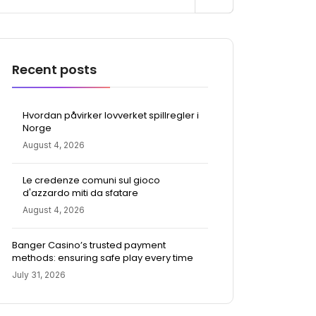
Recent posts
Hvordan påvirker lovverket spillregler i
Norge
August 4, 2026
Le credenze comuni sul gioco
d'azzardo miti da sfatare
August 4, 2026
Banger Casino’s trusted payment
methods: ensuring safe play every time
July 31, 2026