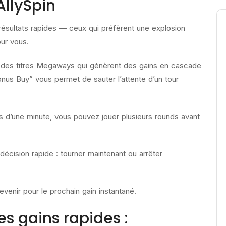
AllySpin
 résultats rapides — ceux qui préfèrent une explosion
ur vous.
 des titres Megaways qui génèrent des gains en cascade
nus Buy” vous permet de sauter l’attente d’un tour
s d’une minute, vous pouvez jouer plusieurs rounds avant
écision rapide : tourner maintenant ou arrêter
venir pour le prochain gain instantané.
es gains rapides :