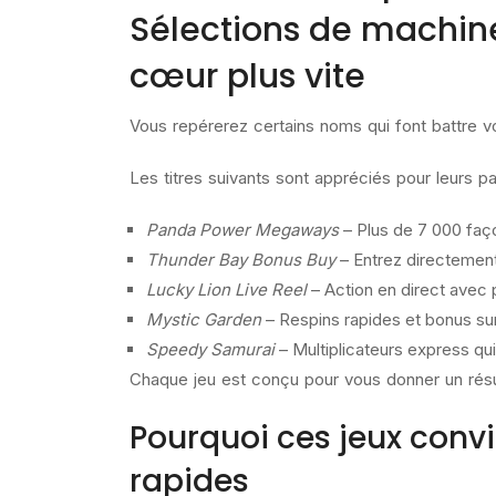
Sélections de machines
cœur plus vite
Vous repérerez certains noms qui font battre vo
Les titres suivants sont appréciés pour leurs p
Panda Power Megaways
– Plus de 7 000 faço
Thunder Bay Bonus Buy
– Entrez directement
Lucky Lion Live Reel
– Action en direct avec 
Mystic Garden
– Respins rapides et bonus sur
Speedy Samurai
– Multiplicateurs express qu
Chaque jeu est conçu pour vous donner un résu
Pourquoi ces jeux conv
rapides