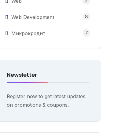
2
Web
8
Web Development
7
Микрокредит
Newsletter
Register now to get latest updates
on promotions & coupons.