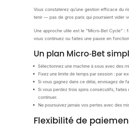
Vous constaterez qu’une gestion efficace du ris
tenir — pas de gros paris qui pourraient vider vo
Une approche utile est le “Micro‑Bet Cycle” : fa
vous continuez ou faites une pause en fonction
Un plan Micro‑Bet simpl
Sélectionnez une machine à sous avec des mi
Fixez une limite de temps par session : par ex
Si vous gagnez dans ce délai, envisagez de 
Si vous perdez trois spins consécutifs, faites
continuer.
Ne poursuivez jamais vos pertes avec des mi
Flexibilité de paiement