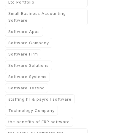
Ltd Portfolio
Small Business Accounting
Software
Software Apps
Software Company
Software Firm
Software Solutions
Software Systems
Software Testing
staffing hr & payroll software
Technology Company
the benefits of ERP software