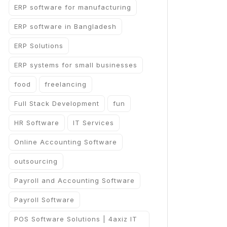
ERP software for manufacturing
ERP software in Bangladesh
ERP Solutions
ERP systems for small businesses
food
freelancing
Full Stack Development
fun
HR Software
IT Services
Online Accounting Software
outsourcing
Payroll and Accounting Software
Payroll Software
POS Software Solutions | 4axiz IT