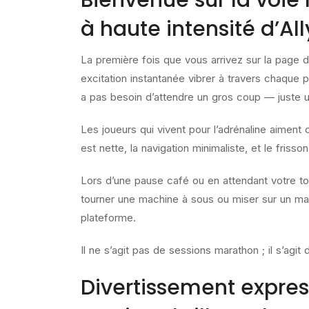
Bienvenue sur la voie 
à haute intensité d’Al
La première fois que vous arrivez sur la page d
excitation instantanée vibrer à travers chaque pi
a pas besoin d’attendre un gros coup — juste u
Les joueurs qui vivent pour l’adrénaline aimen
est nette, la navigation minimaliste, et le fri
Lors d’une pause café ou en attendant votre to
tourner une machine à sous ou miser sur un mat
plateforme.
Il ne s’agit pas de sessions marathon ; il s’agi
Divertissement expres