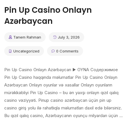
Pin Up Casino Onlayn
Azərbaycan
Tanem Rahman
July 3, 2026
Uncategorized
0 Comments
Pin Up Casino Onlayn Azərbaycan ▶️ OYNA Содержимое
Pin Up Casino haqqında məlumatlar Pin Up Casino Onlayn
Azərbaycan Onlayn oyunlar və xasallar Onlayn oyunların
mürəkkəbliyi Pin Up Casino – bu ən yaxşı onlayn qızıl qalıq
casino vəziyyəti. Pinup casino azərbaycan üçün pin up
casino giriş yolu ilə rahatlıqla məlumatları daxil edə bilərsiniz.
Bu qızıl qalıq casino, Azərbaycanın oyunçu milyardarı üçün …