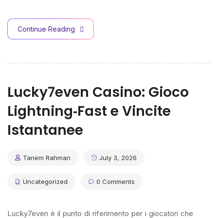
Continue Reading
Lucky7even Casino: Gioco
Lightning‑Fast e Vincite
Istantanee
Tanem Rahman
July 3, 2026
Uncategorized
0 Comments
Lucky7even è il punto di riferimento per i giocatori che