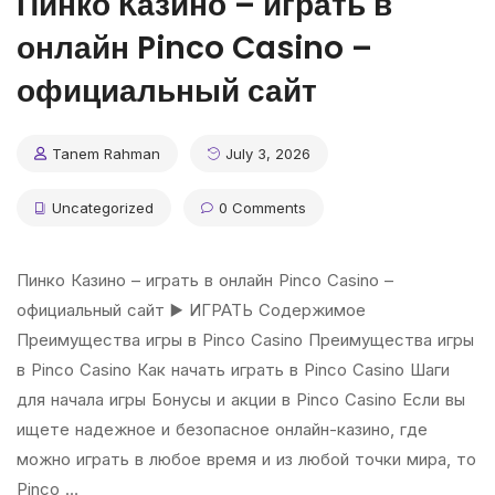
Пинко Казино – играть в
онлайн Pinco Casino –
официальный сайт
Tanem Rahman
July 3, 2026
Uncategorized
0 Comments
Пинко Казино – играть в онлайн Pinco Casino –
официальный сайт ▶️ ИГРАТЬ Содержимое
Преимущества игры в Pinco Casino Преимущества игры
в Pinco Casino Как начать играть в Pinco Casino Шаги
для начала игры Бонусы и акции в Pinco Casino Если вы
ищете надежное и безопасное онлайн-казино, где
можно играть в любое время и из любой точки мира, то
Pinco …