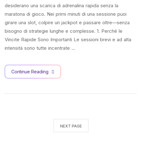
desiderano una scarica di adrenalina rapida senza la
maratona di gioco. Nei primi minuti di una sessione puoi
girare una slot, colpire un jackpot e passare oltre—senza
bisogno di strategie lunghe e complesse. 1. Perché le
Vincite Rapide Sono Importanti Le sessioni brevi e ad alta
intensità sono tutte incentrate …
Continue Reading
NEXT PAGE