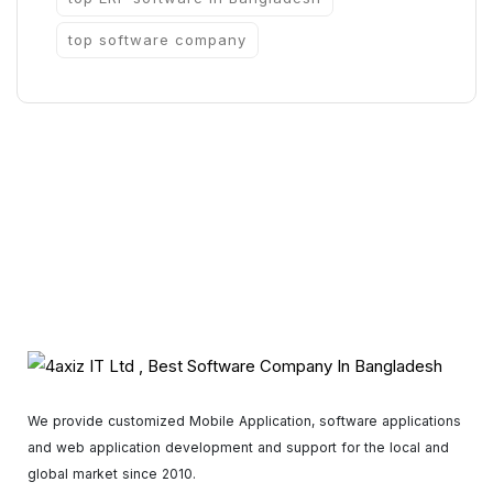
top software company
We provide customized Mobile Application, software applications
and web application development and support for the local and
global market since 2010.