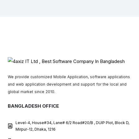
We provide customized Mobile Application, software applications
and web application development and support for the local and
global market since 2010.
BANGLADESH OFFICE
Level-4, House#34, Lane# 6/2 Road#20/B , DUIP Plot, Block D,
Mirpur-12, Dhaka, 1216