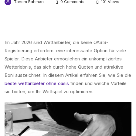
Tanem Rahman
0 Comments
101 Views
Im Jahr 2026 sind Wettanbieter, die keine OASIS-
Registrierung erfordern, eine interessante Option für viele
Spieler. Diese Anbieter ermöglichen ein unkompliziertes
Wetterlebnis, das sich durch hohe Quoten und attraktive
Boni auszeichnet. In diesem Artikel erfahren Sie, wie Sie die
beste wettanbieter ohne oasis
finden und welche Vorteile
sie bieten, um Ihr Wettspiel zu optimieren.