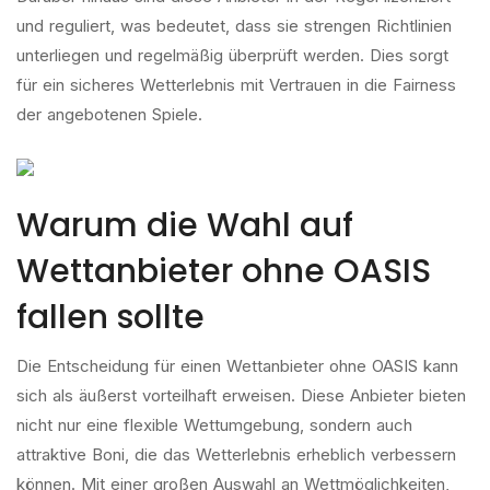
und reguliert, was bedeutet, dass sie strengen Richtlinien
unterliegen und regelmäßig überprüft werden. Dies sorgt
für ein sicheres Wetterlebnis mit Vertrauen in die Fairness
der angebotenen Spiele.
Warum die Wahl auf
Wettanbieter ohne OASIS
fallen sollte
Die Entscheidung für einen Wettanbieter ohne OASIS kann
sich als äußerst vorteilhaft erweisen. Diese Anbieter bieten
nicht nur eine flexible Wettumgebung, sondern auch
attraktive Boni, die das Wetterlebnis erheblich verbessern
können. Mit einer großen Auswahl an Wettmöglichkeiten,