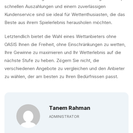
schnellen Auszahlungen und einem zuverlässigen
Kundenservice sind sie ideal für Wettenthusiasten, die das
Beste aus ihrem Spielerlebnis herausholen möchten.
Letztendlich bietet die Wahl eines Wettanbieters ohne
OASIS Ihnen die Freiheit, ohne Einschränkungen zu wetten,
Ihre Gewinne zu maximieren und Ihr Wetterlebnis auf die
nächste Stufe zu heben. Zögern Sie nicht, die
verschiedenen Angebote zu vergleichen und den Anbieter
zu wählen, der am besten zu Ihren Bedürfnissen passt.
Tanem Rahman
ADMINISTRATOR