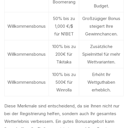
Boomerang
Budget.
50% bis zu
Großzügiger Bonus
Willkommensbonus
1,000 €/$
steigert Ihre
für N1BET
Gewinnchancen.
100% bis zu
Zusätzliche
Willkommensbonus
200€ für
Spielmittel für mehr
Tikitaka
Wettvarianten.
100% bis zu
Erhöht Ihr
Willkommensbonus
500€ für
Wettguthaben
Winrolla
erheblich.
Diese Merkmale sind entscheidend, da sie Ihnen nicht nur
bei der Registrierung helfen, sondern auch Ihr gesamtes
Wetterlebnis verbessern. Ein gutes Bonusangebot kann