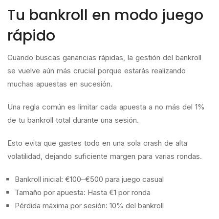
Tu bankroll en modo juego
rápido
Cuando buscas ganancias rápidas, la gestión del bankroll
se vuelve aún más crucial porque estarás realizando
muchas apuestas en sucesión.
Una regla común es limitar cada apuesta a no más del 1%
de tu bankroll total durante una sesión.
Esto evita que gastes todo en una sola crash de alta
volatilidad, dejando suficiente margen para varias rondas.
Bankroll inicial: €100–€500 para juego casual
Tamaño por apuesta: Hasta €1 por ronda
Pérdida máxima por sesión: 10% del bankroll