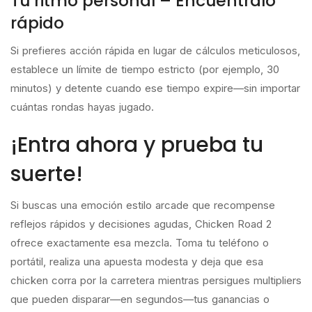
Tu ritmo personal – Encuéntralo
rápido
Si prefieres acción rápida en lugar de cálculos meticulosos,
establece un límite de tiempo estricto (por ejemplo, 30
minutos) y detente cuando ese tiempo expire—sin importar
cuántas rondas hayas jugado.
¡Entra ahora y prueba tu
suerte!
Si buscas una emoción estilo arcade que recompense
reflejos rápidos y decisiones agudas, Chicken Road 2
ofrece exactamente esa mezcla. Toma tu teléfono o
portátil, realiza una apuesta modesta y deja que esa
chicken corra por la carretera mientras persigues multipliers
que pueden disparar—en segundos—tus ganancias o