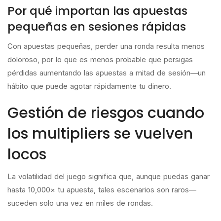
Por qué importan las apuestas
pequeñas en sesiones rápidas
Con apuestas pequeñas, perder una ronda resulta menos
doloroso, por lo que es menos probable que persigas
pérdidas aumentando las apuestas a mitad de sesión—un
hábito que puede agotar rápidamente tu dinero.
Gestión de riesgos cuando
los multipliers se vuelven
locos
La volatilidad del juego significa que, aunque puedas ganar
hasta 10,000× tu apuesta, tales escenarios son raros—
suceden solo una vez en miles de rondas.