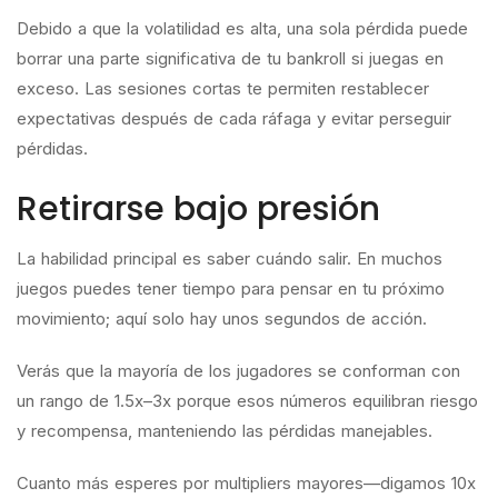
Debido a que la volatilidad es alta, una sola pérdida puede
borrar una parte significativa de tu bankroll si juegas en
exceso. Las sesiones cortas te permiten restablecer
expectativas después de cada ráfaga y evitar perseguir
pérdidas.
Retirarse bajo presión
La habilidad principal es saber cuándo salir. En muchos
juegos puedes tener tiempo para pensar en tu próximo
movimiento; aquí solo hay unos segundos de acción.
Verás que la mayoría de los jugadores se conforman con
un rango de 1.5x–3x porque esos números equilibran riesgo
y recompensa, manteniendo las pérdidas manejables.
Cuanto más esperes por multipliers mayores—digamos 10x