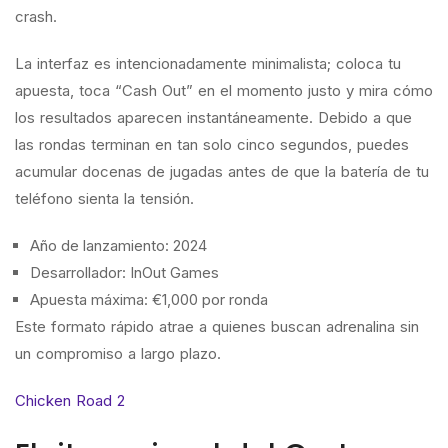
crash.
La interfaz es intencionadamente minimalista; coloca tu
apuesta, toca “Cash Out” en el momento justo y mira cómo
los resultados aparecen instantáneamente. Debido a que
las rondas terminan en tan solo cinco segundos, puedes
acumular docenas de jugadas antes de que la batería de tu
teléfono sienta la tensión.
Año de lanzamiento: 2024
Desarrollador: InOut Games
Apuesta máxima: €1,000 por ronda
Este formato rápido atrae a quienes buscan adrenalina sin
un compromiso a largo plazo.
Chicken Road 2