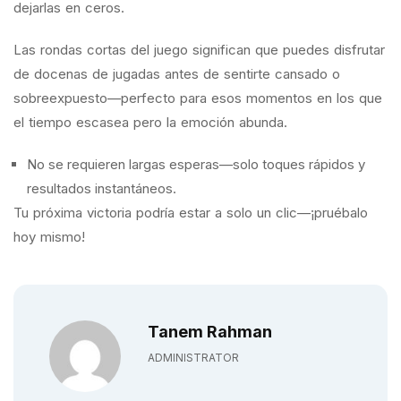
dejarlas en ceros.
Las rondas cortas del juego significan que puedes disfrutar
de docenas de jugadas antes de sentirte cansado o
sobreexpuesto—perfecto para esos momentos en los que
el tiempo escasea pero la emoción abunda.
No se requieren largas esperas—solo toques rápidos y
resultados instantáneos.
Tu próxima victoria podría estar a solo un clic—¡pruébalo
hoy mismo!
Tanem Rahman
ADMINISTRATOR