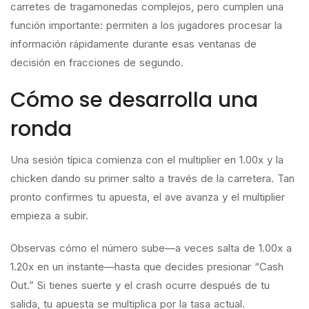
carretes de tragamonedas complejos, pero cumplen una
función importante: permiten a los jugadores procesar la
información rápidamente durante esas ventanas de
decisión en fracciones de segundo.
Cómo se desarrolla una
ronda
Una sesión típica comienza con el multiplier en 1.00x y la
chicken dando su primer salto a través de la carretera. Tan
pronto confirmes tu apuesta, el ave avanza y el multiplier
empieza a subir.
Observas cómo el número sube—a veces salta de 1.00x a
1.20x en un instante—hasta que decides presionar “Cash
Out.” Si tienes suerte y el crash ocurre después de tu
salida, tu apuesta se multiplica por la tasa actual.