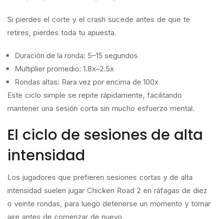
Si pierdes el corte y el crash sucede antes de que te
retires, pierdes toda tu apuesta.
Duración de la ronda: 5–15 segundos
Multiplier promedio: 1.8x–2.5x
Rondas altas: Rara vez por encima de 100x
Este ciclo simple se repite rápidamente, facilitando
mantener una sesión corta sin mucho esfuerzo mental.
El ciclo de sesiones de alta
intensidad
Los jugadores que prefieren sesiones cortas y de alta
intensidad suelen jugar Chicken Road 2 en ráfagas de diez
o veinte rondas, para luego detenerse un momento y tomar
aire antes de comenzar de nuevo.