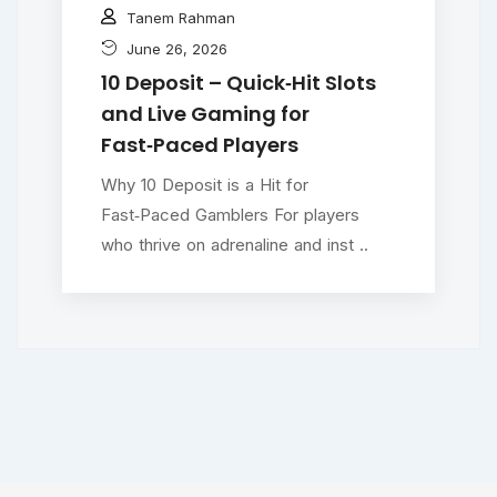
Tanem Rahman
June 26, 2026
10 Deposit – Quick‑Hit Slots
and Live Gaming for
Fast‑Paced Players
Why 10 Deposit is a Hit for
Fast‑Paced Gamblers For players
who thrive on adrenaline and inst ..