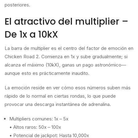
posteriores.
El atractivo del multiplier –
De 1x a 10kX
La barra de multiplier es el centro del factor de emoción en
Chicken Road 2. Comienza en 1x y sube gradualmente; si
alcanza el máximo (10kX), ganas un pago astronómico—
aunque esto es prácticamente inaudito.
La emoción reside en ver cómo esos números suben más
rápido de lo normal en ciertas rondas, lo que puede
provocar una descarga instantánea de adrenalina.
Multipliers comunes: 1x – 5x
• Altos raros: 50x – 100x
• Potencial de jackpot: Hasta 10,000x