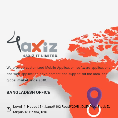
We provide customized Mobile Application, software applications
and web application development and support for the local and
global market since 2010.
BANGLADESH OFFICE
Level-4, House#34, Lane# 6/2 Road#20/B , DUIP Plot, Block D,
Mirpur-12, Dhaka, 1216