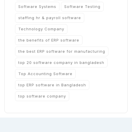
Software Systems
Software Testing
staffing hr & payroll software
Technology Company
the benefits of ERP software
the best ERP software for manufacturing
top 20 software company in bangladesh
Top Accounting Software
top ERP software in Bangladesh
top software company