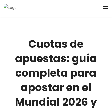
Cuotas de
apuestas: guía
completa para
apostar en el
Mundial 2026 y