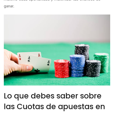
ganar.
Lo que debes saber sobre
las Cuotas de apuestas en