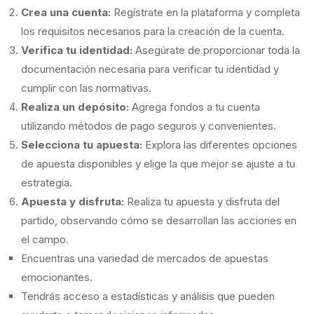
Crea una cuenta:
Regístrate en la plataforma y completa
los requisitos necesarios para la creación de la cuenta.
Verifica tu identidad:
Asegúrate de proporcionar toda la
documentación necesaria para verificar tu identidad y
cumplir con las normativas.
Realiza un depósito:
Agrega fondos a tu cuenta
utilizando métodos de pago seguros y convenientes.
Selecciona tu apuesta:
Explora las diferentes opciones
de apuesta disponibles y elige la que mejor se ajuste a tu
estrategia.
Apuesta y disfruta:
Realiza tu apuesta y disfruta del
partido, observando cómo se desarrollan las acciones en
el campo.
Encuentras una variedad de mercados de apuestas
emocionantes.
Tendrás acceso a estadísticas y análisis que pueden