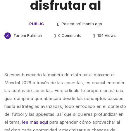
disfrutar al
PUBLIC
Posted on1 month ago
Tanem Rahman
0 Comments
104 Views
Si estás buscando la manera de disfrutar al máximo el
Mundial 2026 a través de las apuestas, es crucial entender
las cuotas de apuestas. Este artículo te proporcionará una
guía completa que abarcará desde los conceptos básicos
hasta estrategias avanzadas, todo enfocado en el contexto
del fútbol y las apuestas, así que si quieres profundizar en
el tema,
lee más aquí
para aprender cómo aprovechar al
máximo cada oportunidad y maximizar tus chances de