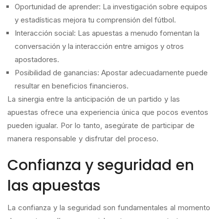
Oportunidad de aprender: La investigación sobre equipos
y estadísticas mejora tu comprensión del fútbol.
Interacción social: Las apuestas a menudo fomentan la
conversación y la interacción entre amigos y otros
apostadores.
Posibilidad de ganancias: Apostar adecuadamente puede
resultar en beneficios financieros.
La sinergia entre la anticipación de un partido y las
apuestas ofrece una experiencia única que pocos eventos
pueden igualar. Por lo tanto, asegúrate de participar de
manera responsable y disfrutar del proceso.
Confianza y seguridad en
las apuestas
La confianza y la seguridad son fundamentales al momento