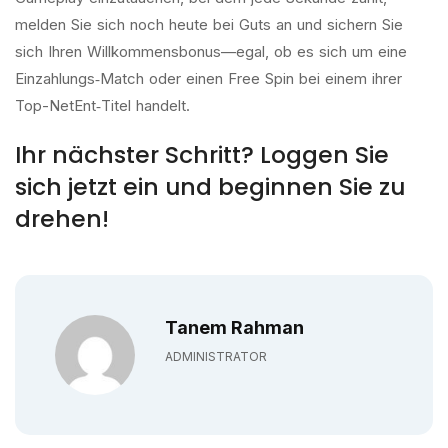
melden Sie sich noch heute bei Guts an und sichern Sie
sich Ihren Willkommensbonus—egal, ob es sich um eine
Einzahlungs‑Match oder einen Free Spin bei einem ihrer
Top-NetEnt‑Titel handelt.
Ihr nächster Schritt? Loggen Sie
sich jetzt ein und beginnen Sie zu
drehen!
Tanem Rahman
ADMINISTRATOR