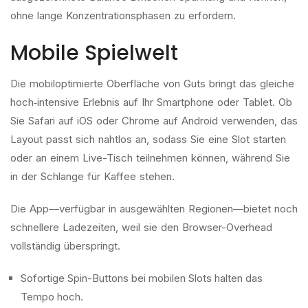
ohne lange Konzentrationsphasen zu erfordern.
Mobile Spielwelt
Die mobiloptimierte Oberfläche von Guts bringt das gleiche
hoch‑intensive Erlebnis auf Ihr Smartphone oder Tablet. Ob
Sie Safari auf iOS oder Chrome auf Android verwenden, das
Layout passt sich nahtlos an, sodass Sie eine Slot starten
oder an einem Live-Tisch teilnehmen können, während Sie
in der Schlange für Kaffee stehen.
Die App—verfügbar in ausgewählten Regionen—bietet noch
schnellere Ladezeiten, weil sie den Browser-Overhead
vollständig überspringt.
Sofortige Spin-Buttons bei mobilen Slots halten das
Tempo hoch.