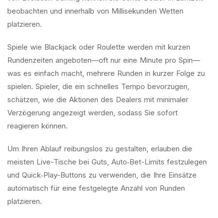
beobachten und innerhalb von Millisekunden Wetten
platzieren.
Spiele wie Blackjack oder Roulette werden mit kurzen
Rundenzeiten angeboten—oft nur eine Minute pro Spin—
was es einfach macht, mehrere Runden in kurzer Folge zu
spielen. Spieler, die ein schnelles Tempo bevorzugen,
schätzen, wie die Aktionen des Dealers mit minimaler
Verzögerung angezeigt werden, sodass Sie sofort
reagieren können.
Um Ihren Ablauf reibungslos zu gestalten, erlauben die
meisten Live-Tische bei Guts, Auto‑Bet-Limits festzulegen
und Quick‑Play-Buttons zu verwenden, die Ihre Einsätze
automatisch für eine festgelegte Anzahl von Runden
platzieren.