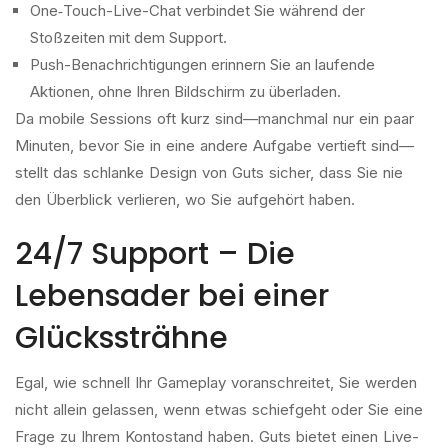
One‑Touch-Live-Chat verbindet Sie während der
Stoßzeiten mit dem Support.
Push-Benachrichtigungen erinnern Sie an laufende
Aktionen, ohne Ihren Bildschirm zu überladen.
Da mobile Sessions oft kurz sind—manchmal nur ein paar
Minuten, bevor Sie in eine andere Aufgabe vertieft sind—
stellt das schlanke Design von Guts sicher, dass Sie nie
den Überblick verlieren, wo Sie aufgehört haben.
24/7 Support – Die
Lebensader bei einer
Glückssträhne
Egal, wie schnell Ihr Gameplay voranschreitet, Sie werden
nicht allein gelassen, wenn etwas schiefgeht oder Sie eine
Frage zu Ihrem Kontostand haben. Guts bietet einen Live-