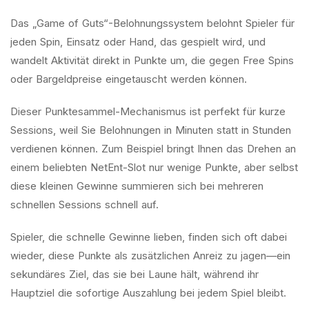
Das „Game of Guts“-Belohnungssystem belohnt Spieler für
jeden Spin, Einsatz oder Hand, das gespielt wird, und
wandelt Aktivität direkt in Punkte um, die gegen Free Spins
oder Bargeldpreise eingetauscht werden können.
Dieser Punktesammel-Mechanismus ist perfekt für kurze
Sessions, weil Sie Belohnungen in Minuten statt in Stunden
verdienen können. Zum Beispiel bringt Ihnen das Drehen an
einem beliebten NetEnt-Slot nur wenige Punkte, aber selbst
diese kleinen Gewinne summieren sich bei mehreren
schnellen Sessions schnell auf.
Spieler, die schnelle Gewinne lieben, finden sich oft dabei
wieder, diese Punkte als zusätzlichen Anreiz zu jagen—ein
sekundäres Ziel, das sie bei Laune hält, während ihr
Hauptziel die sofortige Auszahlung bei jedem Spiel bleibt.