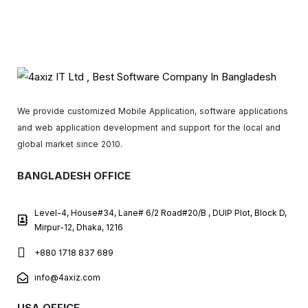
We provide customized Mobile Application, software applications
and web application development and support for the local and
global market since 2010.
BANGLADESH OFFICE
Level-4, House#34, Lane# 6/2 Road#20/B , DUIP Plot, Block D,
Mirpur-12, Dhaka, 1216
+880 1718 837 689
info@4axiz.com
USA OFFICE