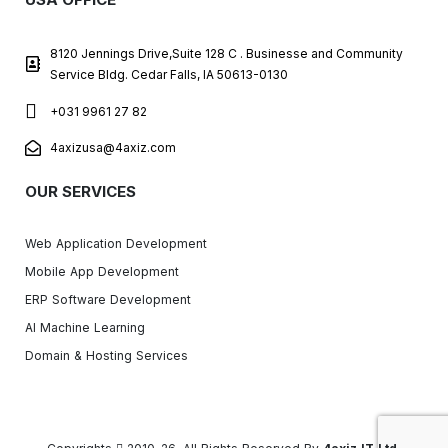
8120 Jennings Drive,Suite 128 C . Businesse and Community
Service Bldg. Cedar Falls, IA 50613-0130
+031 9961 27 82
4axizusa@4axiz.com
OUR SERVICES
Web Application Development
Mobile App Development
ERP Software Development
AI Machine Learning
Domain & Hosting Services