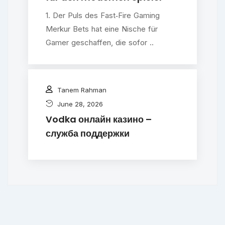
1. Der Puls des Fast‑Fire Gaming
Merkur Bets hat eine Nische für
Gamer geschaffen, die sofor ..
Tanem Rahman
June 28, 2026
Vodka онлайн казино –
служба поддержки