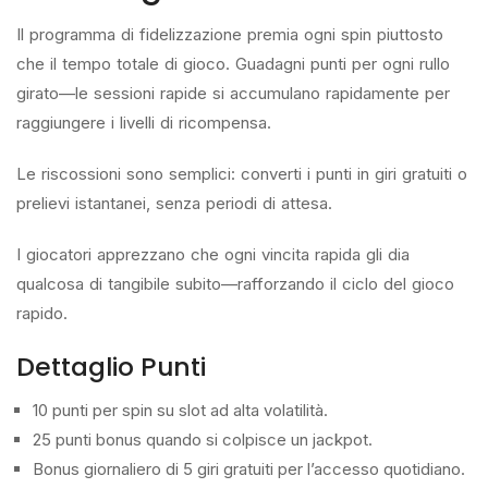
Il programma di fidelizzazione premia ogni spin piuttosto
che il tempo totale di gioco. Guadagni punti per ogni rullo
girato—le sessioni rapide si accumulano rapidamente per
raggiungere i livelli di ricompensa.
Le riscossioni sono semplici: converti i punti in giri gratuiti o
prelievi istantanei, senza periodi di attesa.
I giocatori apprezzano che ogni vincita rapida gli dia
qualcosa di tangibile subito—rafforzando il ciclo del gioco
rapido.
Dettaglio Punti
10 punti per spin su slot ad alta volatilità.
25 punti bonus quando si colpisce un jackpot.
Bonus giornaliero di 5 giri gratuiti per l’accesso quotidiano.