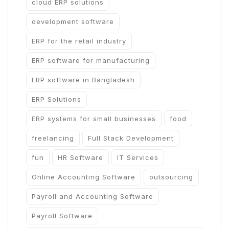
cloud ERP solutions
development software
ERP for the retail industry
ERP software for manufacturing
ERP software in Bangladesh
ERP Solutions
ERP systems for small businesses
food
freelancing
Full Stack Development
fun
HR Software
IT Services
Online Accounting Software
outsourcing
Payroll and Accounting Software
Payroll Software