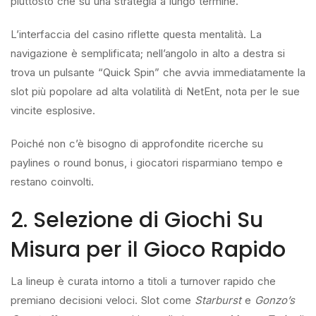
piuttosto che su una strategia a lungo termine.
L’interfaccia del casino riflette questa mentalità. La
navigazione è semplificata; nell’angolo in alto a destra si
trova un pulsante “Quick Spin” che avvia immediatamente la
slot più popolare ad alta volatilità di NetEnt, nota per le sue
vincite esplosive.
Poiché non c’è bisogno di approfondite ricerche su
paylines o round bonus, i giocatori risparmiano tempo e
restano coinvolti.
2. Selezione di Giochi Su
Misura per il Gioco Rapido
La lineup è curata intorno a titoli a turnover rapido che
premiano decisioni veloci. Slot come
Starburst
e
Gonzo’s