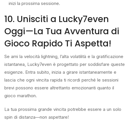
inizi la prossima sessione.
10. Unisciti a Lucky7even
Oggi—La Tua Avventura di
Gioco Rapido Ti Aspetta!
Se ami la velocità lightning, l’alta volatilità e la gratificazione
istantanea, Lucky7even è progettato per soddisfare queste
esigenze. Entra subito, inizia a girare istantaneamente e
lascia che ogni vincita rapida ti ricordi perché le sessioni
brevi possono essere altrettanto emozionanti quanto il
gioco marathon.
La tua prossima grande vincita potrebbe essere a un solo
spin di distanza—non aspettare!