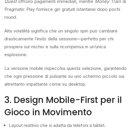
Quest
offrono pagamenti immediati, mentre
Money Train
di
Pragmatic Play fornisce giri gratuiti istantanei dopo pochi
round.
Alta volatilità significa che un singolo spin può cambiare
drasticamente l’esito della sessione—perfetto per chi
prospera sul rischio e sulla ricompensa in un’unica
esplosione.
La versione mobile rispecchia questa selezione, garantendo
che ogni pressione di pulsante su uno schermo piccolo sia
altrettanto impattante come su desktop.
3. Design Mobile-First per il
Gioco in Movimento
Layout reattivo che si adatta da telefoni a tablet.