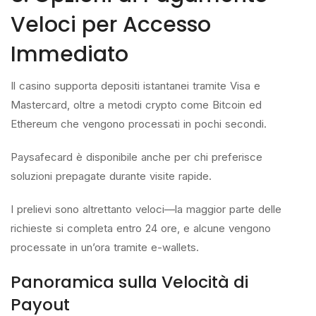
Veloci per Accesso
Immediato
Il casino supporta depositi istantanei tramite Visa e
Mastercard, oltre a metodi crypto come Bitcoin ed
Ethereum che vengono processati in pochi secondi.
Paysafecard è disponibile anche per chi preferisce
soluzioni prepagate durante visite rapide.
I prelievi sono altrettanto veloci—la maggior parte delle
richieste si completa entro 24 ore, e alcune vengono
processate in un’ora tramite e-wallets.
Panoramica sulla Velocità di
Payout