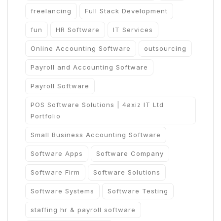
freelancing
Full Stack Development
fun
HR Software
IT Services
Online Accounting Software
outsourcing
Payroll and Accounting Software
Payroll Software
POS Software Solutions | 4axiz IT Ltd
Portfolio
Small Business Accounting Software
Software Apps
Software Company
Software Firm
Software Solutions
Software Systems
Software Testing
staffing hr & payroll software