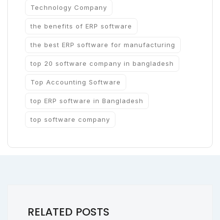
Technology Company
the benefits of ERP software
the best ERP software for manufacturing
top 20 software company in bangladesh
Top Accounting Software
top ERP software in Bangladesh
top software company
RELATED POSTS