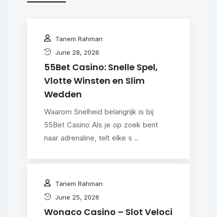
Tanem Rahman
June 28, 2026
55Bet Casino: Snelle Spel,
Vlotte Winsten en Slim
Wedden
Waarom Snelheid belangrijk is bij
55Bet Casino Als je op zoek bent
naar adrenaline, telt elke s ..
Tanem Rahman
June 25, 2026
Wonaco Casino – Slot Veloci