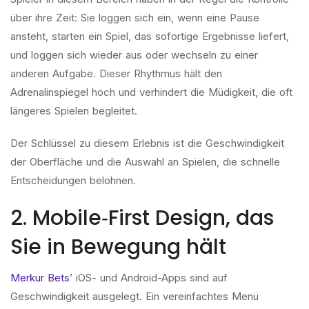
über ihre Zeit: Sie loggen sich ein, wenn eine Pause
ansteht, starten ein Spiel, das sofortige Ergebnisse liefert,
und loggen sich wieder aus oder wechseln zu einer
anderen Aufgabe. Dieser Rhythmus hält den
Adrenalinspiegel hoch und verhindert die Müdigkeit, die oft
längeres Spielen begleitet.
Der Schlüssel zu diesem Erlebnis ist die Geschwindigkeit
der Oberfläche und die Auswahl an Spielen, die schnelle
Entscheidungen belohnen.
2. Mobile‑First Design, das
Sie in Bewegung hält
Merkur Bets
’ iOS- und Android-Apps sind auf
Geschwindigkeit ausgelegt. Ein vereinfachtes Menü