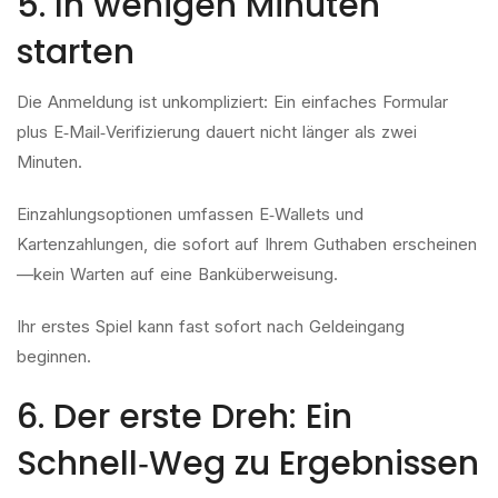
5. In wenigen Minuten
starten
Die Anmeldung ist unkompliziert: Ein einfaches Formular
plus E‑Mail‑Verifizierung dauert nicht länger als zwei
Minuten.
Einzahlungsoptionen umfassen E‑Wallets und
Kartenzahlungen, die sofort auf Ihrem Guthaben erscheinen
—kein Warten auf eine Banküberweisung.
Ihr erstes Spiel kann fast sofort nach Geldeingang
beginnen.
6. Der erste Dreh: Ein
Schnell‑Weg zu Ergebnissen