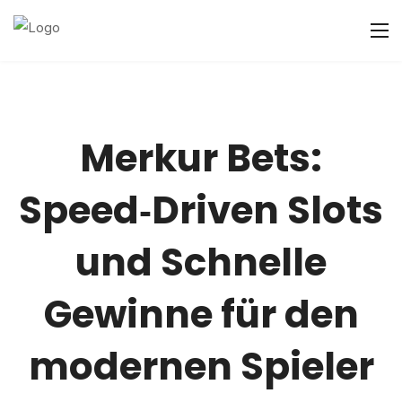
Merkur Bets:
Speed‑Driven Slots
und Schnelle
Gewinne für den
modernen Spieler