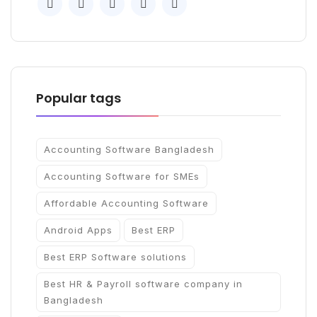
Popular tags
Accounting Software Bangladesh
Accounting Software for SMEs
Affordable Accounting Software
Android Apps
Best ERP
Best ERP Software solutions
Best HR & Payroll software company in
Bangladesh