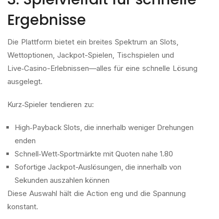
Ergebnisse
Die Plattform bietet ein breites Spektrum an Slots,
Wettoptionen, Jackpot-Spielen, Tischspielen und
Live‑Casino-Erlebnissen—alles für eine schnelle Lösung
ausgelegt.
Kurz‑Spieler tendieren zu:
High‑Payback Slots, die innerhalb weniger Drehungen
enden
Schnell‑Wett‑Sportmärkte mit Quoten nahe 1.80
Sofortige Jackpot-Auslösungen, die innerhalb von
Sekunden auszahlen können
Diese Auswahl hält die Action eng und die Spannung
konstant.