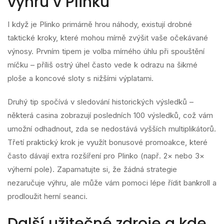
výhru v Plinku
I když je Plinko primárně hrou náhody, existují drobné
taktické kroky, které mohou mírně zvýšit vaše očekávané
výnosy. Prvním tipem je volba mírného úhlu při spouštění
míčku – příliš ostrý úhel často vede k odrazu na šikmé
ploše a koncové sloty s nižšími výplatami.
Druhý tip spočívá v sledování historických výsledků –
některá casina zobrazují posledních 100 výsledků, což vám
umožní odhadnout, zda se nedostává vyšších multiplikátorů.
Třetí praktický krok je využít bonusové promoakce, které
často dávají extra rozšíření pro Plinko (např. 2× nebo 3×
výherní pole). Zapamatujte si, že žádná strategie
nezaručuje výhru, ale může vám pomoci lépe řídit bankroll a
prodloužit herní seanci.
Další užitečné zdroje a kde