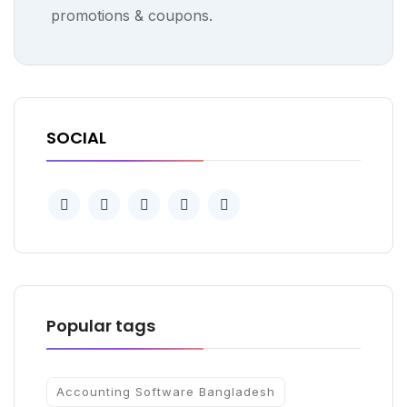
promotions & coupons.
SOCIAL
Popular tags
Accounting Software Bangladesh