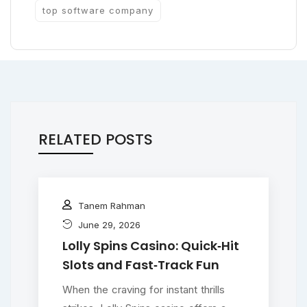
top software company
RELATED POSTS
Tanem Rahman
June 29, 2026
Lolly Spins Casino: Quick‑Hit
Slots and Fast‑Track Fun
When the craving for instant thrills