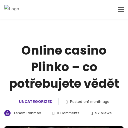
Online casino
Plinko – co
potřebujete vědět
UNCATEGORIZED
Posted on1 month ago
Tanem Rahman
0 Comments
97 Views