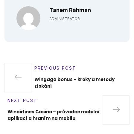
Tanem Rahman
ADMINISTRATOR
PREVIOUS POST
Wingaga bonus – kroky a metody
získání
NEXT POST
Winairlines Casino – průvodce mobilní
aplikací a hraním na mobilu