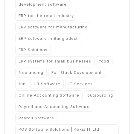
development software
ERP for the retail industry
ERP software for manufacturing
ERP software in Bangladesh
ERP Solutions
ERP systems for small businesses
food
freelancing
Full Stack Development
fun
HR Software
IT Services
Online Accounting Software
outsourcing
Payroll and Accounting Software
Payroll Software
POS Software Solutions | 4axiz IT Ltd