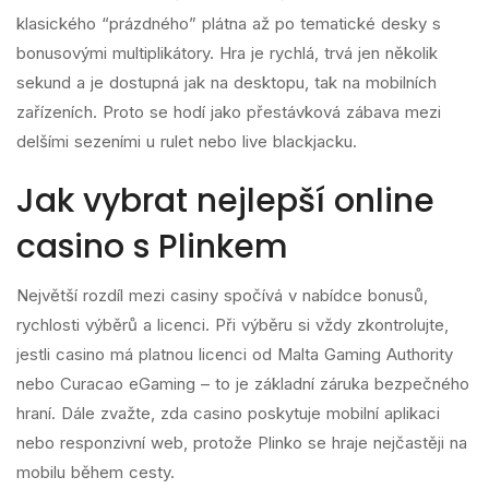
klasického “prázdného” plátna až po tematické desky s
bonusovými multiplikátory. Hra je rychlá, trvá jen několik
sekund a je dostupná jak na desktopu, tak na mobilních
zařízeních. Proto se hodí jako přestávková zábava mezi
delšími sezeními u rulet nebo live blackjacku.
Jak vybrat nejlepší online
casino s Plinkem
Největší rozdíl mezi casiny spočívá v nabídce bonusů,
rychlosti výběrů a licenci. Při výběru si vždy zkontrolujte,
jestli casino má platnou licenci od Malta Gaming Authority
nebo Curacao eGaming – to je základní záruka bezpečného
hraní. Dále zvažte, zda casino poskytuje mobilní aplikaci
nebo responzivní web, protože Plinko se hraje nejčastěji na
mobilu během cesty.