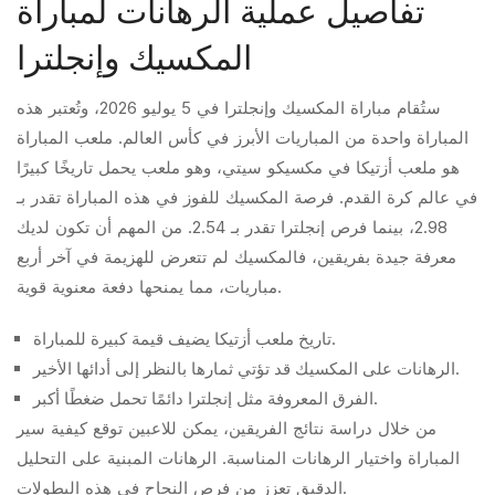
تفاصيل عملية الرهانات لمباراة
المكسيك وإنجلترا
ستُقام مباراة المكسيك وإنجلترا في 5 يوليو 2026، وتُعتبر هذه
المباراة واحدة من المباريات الأبرز في كأس العالم. ملعب المباراة
هو ملعب أزتيكا في مكسيكو سيتي، وهو ملعب يحمل تاريخًا كبيرًا
في عالم كرة القدم. فرصة المكسيك للفوز في هذه المباراة تقدر بـ
2.98، بينما فرص إنجلترا تقدر بـ 2.54. من المهم أن تكون لديك
معرفة جيدة بفريقين، فالمكسيك لم تتعرض للهزيمة في آخر أربع
مباريات، مما يمنحها دفعة معنوية قوية.
تاريخ ملعب أزتيكا يضيف قيمة كبيرة للمباراة.
الرهانات على المكسيك قد تؤتي ثمارها بالنظر إلى أدائها الأخير.
الفرق المعروفة مثل إنجلترا دائمًا تحمل ضغطًا أكبر.
من خلال دراسة نتائج الفريقين، يمكن للاعبين توقع كيفية سير
المباراة واختيار الرهانات المناسبة. الرهانات المبنية على التحليل
الدقيق تعزز من فرص النجاح في هذه البطولات.