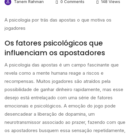
Tanem Rahman
0 Comments
148 Views
A psicologia por trás das apostas o que motiva os
jogadores
Os fatores psicológicos que
influenciam os apostadores
A psicologia das apostas é um campo fascinante que
revela como a mente humana reage a riscos e
recompensas. Muitos jogadores são atraídos pela
possibilidade de ganhar dinheiro rapidamente, mas esse
desejo está entrelaçado com uma série de fatores
emocionais e psicológicos. A emoção do jogo pode
desencadear a liberação de dopamina, um
neurotransmissor associado ao prazer, fazendo com que
os apostadores busquem essa sensação repetidamente,