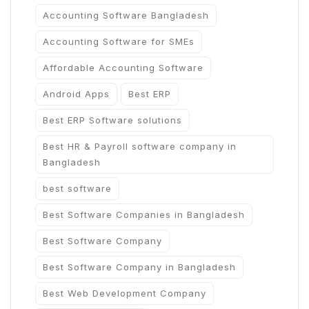
Accounting Software Bangladesh
Accounting Software for SMEs
Affordable Accounting Software
Android Apps
Best ERP
Best ERP Software solutions
Best HR & Payroll software company in
Bangladesh
best software
Best Software Companies in Bangladesh
Best Software Company
Best Software Company in Bangladesh
Best Web Development Company