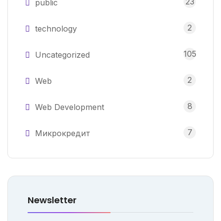
23
public
2
technology
105
Uncategorized
2
Web
8
Web Development
7
Микрокредит
Newsletter