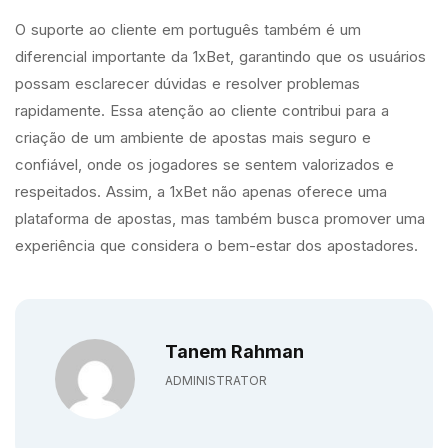
O suporte ao cliente em português também é um
diferencial importante da 1xBet, garantindo que os usuários
possam esclarecer dúvidas e resolver problemas
rapidamente. Essa atenção ao cliente contribui para a
criação de um ambiente de apostas mais seguro e
confiável, onde os jogadores se sentem valorizados e
respeitados. Assim, a 1xBet não apenas oferece uma
plataforma de apostas, mas também busca promover uma
experiência que considera o bem-estar dos apostadores.
Tanem Rahman
ADMINISTRATOR