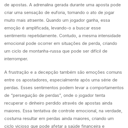
de apostas. A adrenalina gerada durante uma aposta pode
criar uma sensação de euforia, tornando o ato de jogar
muito mais atraente. Quando um jogador ganha, essa
emoção é amplificada, levando-o a buscar esse
sentimento repetidamente. Contudo, a mesma intensidade
emocional pode ocorrer em situações de perda, criando
um ciclo de montanha-russa que pode ser difícil de
interromper.
A frustração e a decepção também são emoções comuns
entre os apostadores, especialmente após uma série de
perdas. Esses sentimentos podem levar a comportamentos
de “perseguição de perdas”, onde o jogador tenta
recuperar o dinheiro perdido através de apostas ainda
maiores. Essa tentativa de controle emocional, na verdade,
costuma resultar em perdas ainda maiores, criando um
ciclo vicioso que pode afetar a saúde financeira e