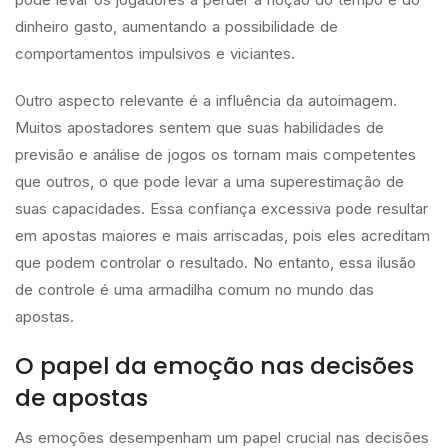
dinheiro gasto, aumentando a possibilidade de
comportamentos impulsivos e viciantes.
Outro aspecto relevante é a influência da autoimagem.
Muitos apostadores sentem que suas habilidades de
previsão e análise de jogos os tornam mais competentes
que outros, o que pode levar a uma superestimação de
suas capacidades. Essa confiança excessiva pode resultar
em apostas maiores e mais arriscadas, pois eles acreditam
que podem controlar o resultado. No entanto, essa ilusão
de controle é uma armadilha comum no mundo das
apostas.
O papel da emoção nas decisões
de apostas
As emoções desempenham um papel crucial nas decisões