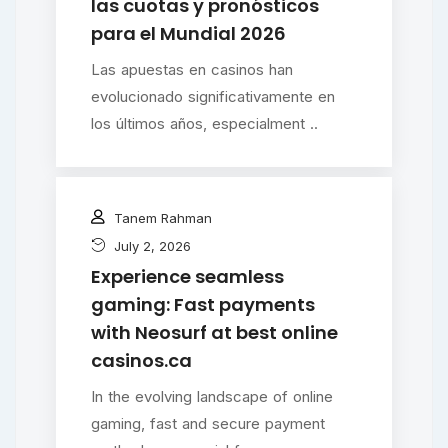
las cuotas y pronósticos
para el Mundial 2026
Las apuestas en casinos han
evolucionado significativamente en
los últimos años, especialment ..
Tanem Rahman
July 2, 2026
Experience seamless
gaming: Fast payments
with Neosurf at best online
casinos.ca
In the evolving landscape of online
gaming, fast and secure payment