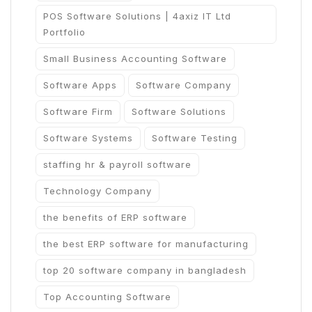
POS Software Solutions | 4axiz IT Ltd
Portfolio
Small Business Accounting Software
Software Apps
Software Company
Software Firm
Software Solutions
Software Systems
Software Testing
staffing hr & payroll software
Technology Company
the benefits of ERP software
the best ERP software for manufacturing
top 20 software company in bangladesh
Top Accounting Software