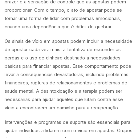
prazer e a sensação de controle que as apostas podem
proporcionar. Com o tempo, o ato de apostar pode se
tornar uma forma de lidar com problemas emocionais,
criando uma dependência que é difícil de quebrar.
Os sinais de vício em apostas podem incluir a necessidade
de apostar cada vez mais, a tentativa de esconder as
perdas e o uso de dinheiro destinado a necessidades
básicas para financiar apostas. Esse comportamento pode
levar a consequências devastadoras, incluindo problemas
financeiros, rupturas de relacionamentos e problemas de
saúde mental. A desintoxicação e a terapia podem ser
necessárias para ajudar aqueles que lutam contra esse
vício a encontrarem um caminho para a recuperação.
Intervenções e programas de suporte são essenciais para
ajudar indivíduos a lidarem com o vício em apostas. Grupos