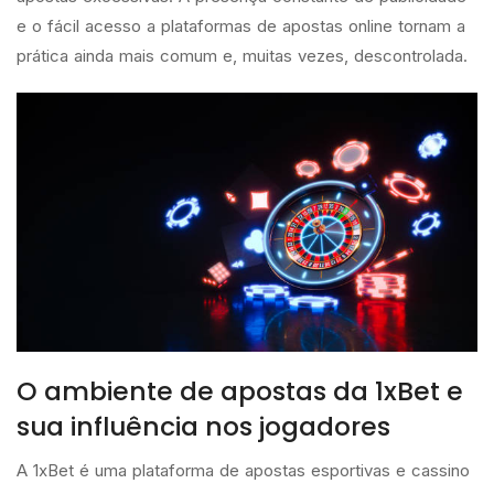
e o fácil acesso a plataformas de apostas online tornam a
prática ainda mais comum e, muitas vezes, descontrolada.
O ambiente de apostas da 1xBet e
sua influência nos jogadores
A 1xBet é uma plataforma de apostas esportivas e cassino