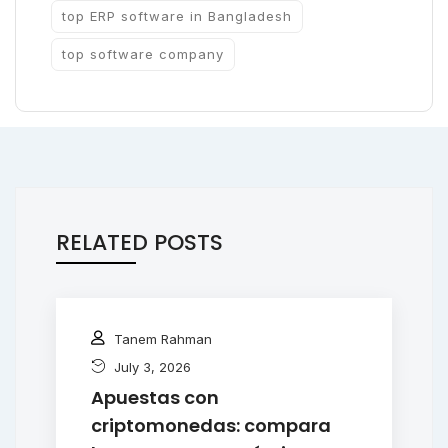
top ERP software in Bangladesh
top software company
RELATED POSTS
Tanem Rahman
July 3, 2026
Apuestas con
criptomonedas: compara