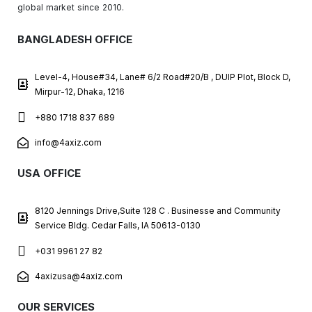
global market since 2010.
BANGLADESH OFFICE
Level-4, House#34, Lane# 6/2 Road#20/B , DUIP Plot, Block D,
Mirpur-12, Dhaka, 1216
+880 1718 837 689
info@4axiz.com
USA OFFICE
8120 Jennings Drive,Suite 128 C . Businesse and Community
Service Bldg. Cedar Falls, IA 50613-0130
+031 9961 27 82
4axizusa@4axiz.com
OUR SERVICES