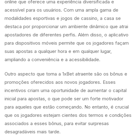
online que oferece uma experiência diversificada e
acessível para os usuários. Com uma ampla gama de
modalidades esportivas e jogos de cassino, a casa se
destaca por proporcionar um ambiente dinâmico que atrai
apostadores de diferentes perfis. Além disso, o aplicativo
para dispositivos móveis permite que os jogadores façam
suas apostas a qualquer hora e em qualquer lugar,
ampliando a conveniência e a acessibilidade.
Outro aspecto que torna a 1xBet atraente são os bônus e
promoções oferecidos aos novos jogadores. Esses
incentivos criam uma oportunidade de aumentar o capital
inicial para apostas, o que pode ser um forte motivador
para aqueles que estão começando. No entanto, é crucial
que os jogadores estejam cientes dos termos e condições
associados a esses bônus, para evitar surpresas
desagradáveis mais tarde.