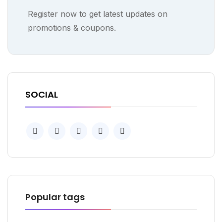
Register now to get latest updates on
promotions & coupons.
SOCIAL
Popular tags