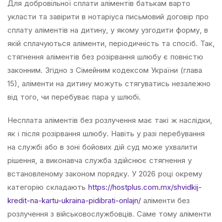
Для добровільної сплати аліментів батькам варто
укласти та завірити в нотаріуса письмовий договір про
сплату аліментів на дитину, у якому узгодити форму, в
якій сплачуються аліменти, періодичність та спосіб. Так,
стягнення аліментів без розірвання шлюбу є повністю
законним. Згідно з Сімейним кодексом України (глава
15), аліменти на дитину можуть стягуватись незалежно
від того, чи перебуває пара у шлюбі.
Несплата аліментів без розлучення має такі ж наслідки,
як і після розірвання шлюбу. Навіть у разі перебування
на службі або в зоні бойових дій суд може ухвалити
рішення, а виконавча служба здійснює стягнення у
встановленому законом порядку. У 2026 році окрему
категорію складають
https://hostplus.com.mx/shvidkij-
kredit-na-kartu-ukraina-pidibrati-onlajn/
аліменти без
розлучення з військовослужбовців. Саме тому аліменти