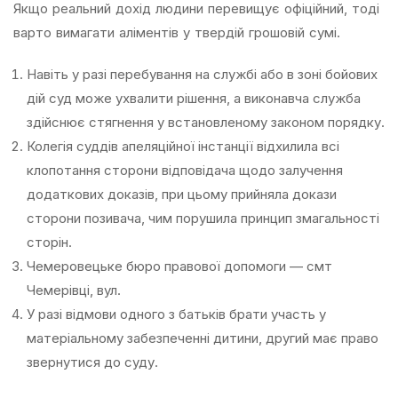
Якщо реальний дохід людини перевищує офіційний, тоді
варто вимагати аліментів у твердій грошовій сумі.
Навіть у разі перебування на службі або в зоні бойових
дій суд може ухвалити рішення, а виконавча служба
здійснює стягнення у встановленому законом порядку.
Колегія суддів апеляційної інстанції відхилила всі
клопотання сторони відповідача щодо залучення
додаткових доказів, при цьому прийняла докази
сторони позивача, чим порушила принцип змагальності
сторін.
Чемеровецьке бюро правової допомоги — смт
Чемерівці, вул.
У разі відмови одного з батьків брати участь у
матеріальному забезпеченні дитини, другий має право
звернутися до суду.