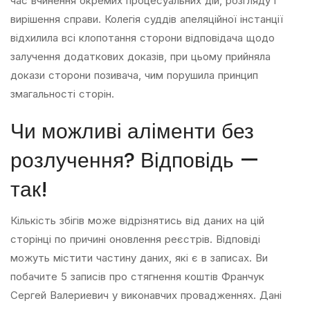
час вчинення окремих процесуальних дій, розгляду і
вирішення справи. Колегія суддів апеляційної інстанції
відхилила всі клопотання сторони відповідача щодо
залучення додаткових доказів, при цьому прийняла
докази сторони позивача, чим порушила принцип
змагальності сторін.
Чи можливі аліменти без
розлучення? Відповідь —
так!
Кількість збігів може відрізнятись від даних на цій
сторінці по причині оновлення реєстрів. Відповіді
можуть містити частину даних, які є в записах. Ви
побачите 5 записів про стягнення коштів Франчук
Сергей Валериевич у виконавчих провадженнях. Дані