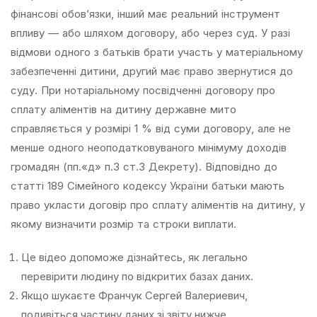
фінансові обов’язки, інший має реальний інструмент
впливу — або шляхом договору, або через суд. У разі
відмови одного з батьків брати участь у матеріальному
забезпеченні дитини, другий має право звернутися до
суду. При нотаріальному посвідченні договору про
сплату аліментів на дитину державне мито
справляється у розмірі 1 % від суми договору, але не
менше одного неоподатковуваного мінімуму доходів
громадян (пп.«д» п.3 ст.3 Декрету). Відповідно до
статті 189 Сімейного кодексу України батьки мають
право укласти договір про сплату аліментів на дитину, у
якому визначити розмір та строки виплати.
Це відео допоможе дізнайтесь, як легально
перевірити людину по відкритих базах даних.
Якщо шукаєте Франчук Сергей Валериевич,
подивіться частину даних зі звіту нижче.