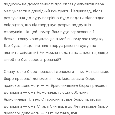
подружжям домовленості про сплату аліментів пара
має укласти відповідний контракт. Наприклад, після
розлучення до суду потрібно буде подати відповідне
свідоцтво, що підтверджує розрив подружніх
стосунків. На цей номер Вам буде зараховано 1
безкоштовну консультацію в мобільному застосунку!
Що буде, якщо платник ігнорує рішення суду і не
платить аліменти? Чи можна подати на аліменти, якщо
шлюб не був зареєстрований?
Славутське бюро правової допомоги — м. Нетішинське
бюро правової допомоги — м. Ізяславське бюро
правової допомоги — м. Ярмолинецьке бюро правової
допомоги — смт Ярмолинці, площа 600-річчя
Ярмолинець, 1, тел. Старосинявське бюро правової
допомоги — смт Стара Синява, вул. Летичівське бюро
правової допомоги — смт Летичів, вул.