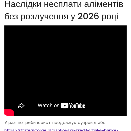
Наслідки несплати аліментів
без розлучення у 2026 році
У разі потреби юрист продовжує супровід або
https://strategyforge.pl/bankovskij-kredit-vzjal-v-banke-