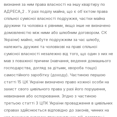
визнання за ним права власності на іншу квартиру по
АДРЕСА_2 . У разі поділу майна, що є об`єктом права
спільної сумісної власності подружжя, частки майна
дружини та чоловіка є рівними, якщо інше не визначено
домовленістю між ними або шлюбним договором. СК
України) майно, набуте подружжям за час шлюбу,
належить дружині та чоловікові на праві спільної
сумісної власності незалежно від того, що один з них не
мав з поважної причини (навчання, ведення домашнього
господарства, догляд за дітьми, хвороба тощо)
самостійного заробітку (доходу). Частиною першою
статті 15 ЦК України визначено право кожної особи на
захист свого цивільного права у разі його порушення,
невизнання або оспорювання. Згідно з частиною
третьою статті 3 ЦПК України провадження в цивільних
справах здійснюється відповідно до законів, чинних на