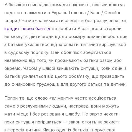
У більшості випадків громадян цікавить, скільки коштує
подати на аліменти в Україні. Головна / Блог / Сімейні
спори / Чи можна вимагати аліменти без розлучення і як
кредит через банк ід
це зробити У разі, коли сторони
не можуть дійти згоди щодо розміру аліментів або один
з батьків ухиляється від їх сплати, питання вирішується
в судовому порядку. Цей обов’язок зберігається
незалежно від того, чи проживають батьки разом або
окремо. Часом у шлюбі виникають ситуації, коли один із
батьків ухиляється від цього обов’язку, що призводить
до фінансових труднощів для другого батька та дитини.
Попри те, що слово «аліменти» часто асоціюється
саме з розлученими людьми, насправді вони можуть
мати місце і без розірвання шлюбу. Не варто чекати,
поки ситуація погіршиться — закон стоїть на захисті
інтересів дитини. Якщо один із батьків ігнорує свої