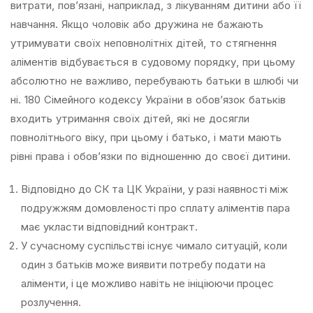
витрати, пов’язані, наприклад, з лікуванням дитини або її
навчання. Якщо чоловік або дружина не бажають
утримувати своїх неповнолітніх дітей, то стягнення
аліментів відбувається в судовому порядку, при цьому
абсолютно не важливо, перебувають батьки в шлюбі чи
ні. 180 Сімейного кодексу України в обов’язок батьків
входить утримання своїх дітей, які не досягли
повнолітнього віку, при цьому і батько, і мати мають
рівні права і обов’язки по відношенню до своєї дитини.
Відповідно до СК та ЦК України, у разі наявності між
подружжям домовленості про сплату аліментів пара
має укласти відповідний контракт.
У сучасному суспільстві існує чимало ситуацій, коли
один з батьків може виявити потребу подати на
аліменти, і це можливо навіть не ініціюючи процес
розлучення.