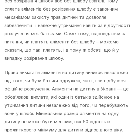
без розірвання шлюбу або без шлюбу взагалі. Тому
сплата аліментів без розірвання шлюбу є законним
механізмом захисту прав дитини та дозволяє
забезпечити її належне утримання навіть за відсутності
розлучення між батьками. Саме тому, відповідаючи на
питання, чи платять аліменти без шлюбу – можемо
сказати, що так, платять, і в тому ж обсязі, що й у
випадку розірвання шлюбу.
Право вимагати аліменти на дитину виникає незалежно
від того, чи були батьки одружені, чи ні, і чи відбулося
офіційне розлучення. Аліменти на дитину в Україні — це
обов’язкові виплати, які один із батьків здійснює на
утримання дитини незалежно від того, чи перебувають
вони у шлюбі. Мінімальний розмір аліментів на одну
дитину не може бути меншим, ніж 50 відсотків
прожиткового мінімуму для дитини відповідного віку.