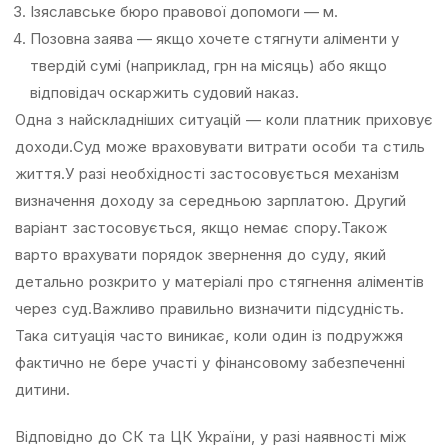
Ізяславське бюро правової допомоги — м.
Позовна заява — якщо хочете стягнути аліменти у
твердій сумі (наприклад, грн на місяць) або якщо
відповідач оскаржить судовий наказ.
Одна з найскладніших ситуацій — коли платник приховує
доходи.Суд може враховувати витрати особи та стиль
життя.У разі необхідності застосовується механізм
визначення доходу за середньою зарплатою. Другий
варіант застосовується, якщо немає спору.Також
варто врахувати порядок звернення до суду, який
детально розкрито у матеріалі про стягнення аліментів
через суд.Важливо правильно визначити підсудність.
Така ситуація часто виникає, коли один із подружжя
фактично не бере участі у фінансовому забезпеченні
дитини.
Відповідно до СК та ЦК України, у разі наявності між