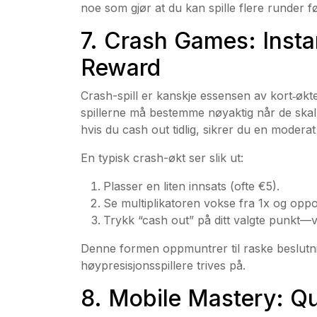
noe som gjør at du kan spille flere runder f
7. Crash Games: Insta
Reward
Crash-spill er kanskje essensen av kort‑økte
spillerne må bestemme nøyaktig når de skal “
hvis du cash out tidlig, sikrer du en moderat
En typisk crash-økt ser slik ut:
Plasser en liten innsats (ofte €5).
Se multiplikatoren vokse fra 1x og oppo
Trykk “cash out” på ditt valgte punkt—v
Denne formen oppmuntrer til raske beslutn
høypresisjonsspillere trives på.
8. Mobile Mastery: Qu