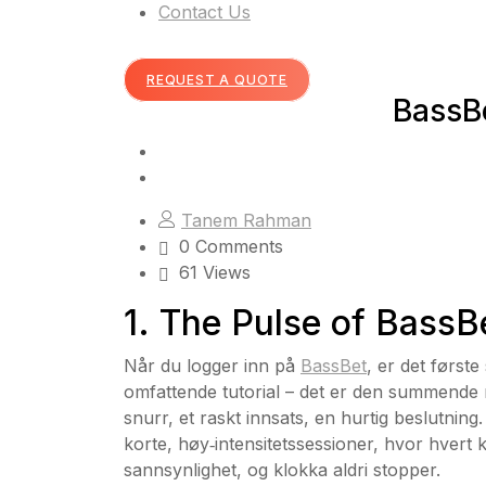
Contact Us
REQUEST A QUOTE
BassBe
Tanem Rahman
0 Comments
61 Views
1. The Pulse of BassB
Når du logger inn på
BassBet
, er det først
omfattende tutorial – det er den summende 
snurr, et raskt innsats, en hurtig beslutning
korte, høy‑intensitetssessioner, hvor hvert k
sannsynlighet, og klokka aldri stopper.