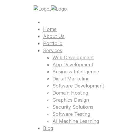
Home
About Us
Portfolio
Services
Web Development
App Development
Business Intelligence
Digital Marketing
Software Development
Domain Hosting
Graphics Design
Security Solutions
Software Testing
AI Machine Learning
Blog