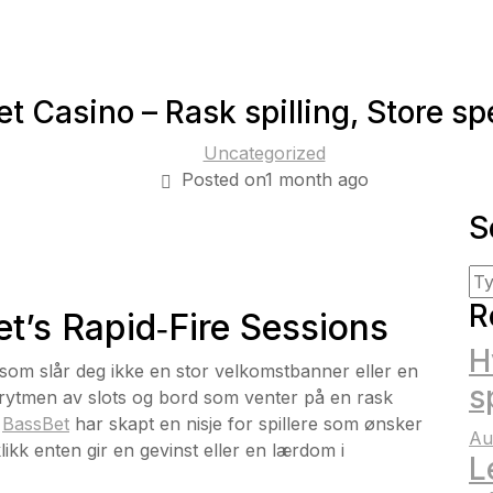
t Casino – Rask spilling, Store s
Uncategorized
Posted on1 month ago
S
R
et’s Rapid‑Fire Sessions
H
e som slår deg ikke en stor velkomstbanner eller en
s
rytmen av slots og bord som venter på en rask
.
BassBet
har skapt en nisje for spillere som ønsker
Au
likk enten gir en gevinst eller en lærdom i
L