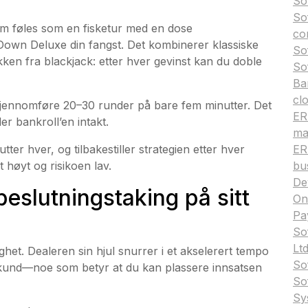
So
So
som føles som en fisketur med en dose
co
Down Deluxe din fangst. Det kombinerer klassiske
So
n fra blackjack: etter hver gevinst kan du doble
So
Ba
cl
 gjennomføre 20–30 runder på bare fem minutter. Det
ERP
er bankroll’en intakt.
ma
utter hver, og tilbakestiller strategien etter hver
ER
 høyt og risikoen lav.
bu
De
beslutningstaking på sitt
On
Pa
So
Ltd
ighet. Dealeren sin hjul snurrer i et akselerert tempo
So
. sekund—noe som betyr at du kan plassere innsatsen
So
Sy