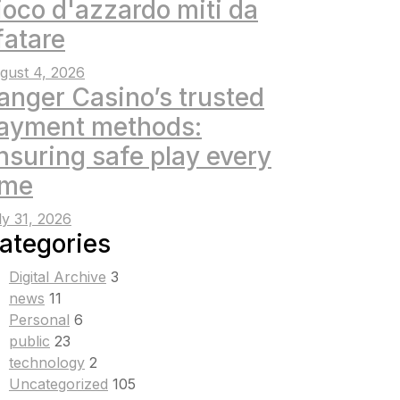
ioco d'azzardo miti da
fatare
gust 4, 2026
anger Casino’s trusted
ayment methods:
nsuring safe play every
ime
ly 31, 2026
ategories
Digital Archive
3
news
11
Personal
6
public
23
technology
2
Uncategorized
105