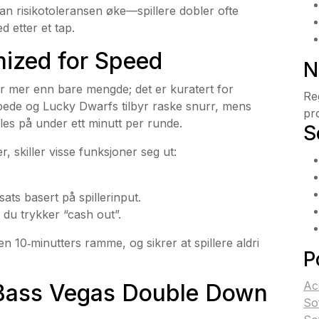
an risikotoleransen øke—spillere dobler ofte
d etter et tap.
mized for Speed
N
 er mer enn bare mengde; det er kuratert for
Re
pede og Lucky Dwarfs tilbyr raske snurr, mens
pr
les på under ett minutt per runde.
S
 skiller visse funksjoner seg ut:
ats basert på spillerinput.
l du trykker “cash out”.
 en 10‑minutters ramme, og sikrer at spillere aldri
P
Ac
g Bass Vegas Double Down
So