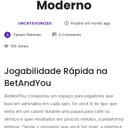
Moderno
UNCATEGORIZED
Posted on1 month ago
Tanem Rahman
0 Comments
105 Views
Jogabilidade Rápida na
BetAndYou
BetAndYou conquistou um espaço para jogadores que
buscam adrenalina em cada spin. Se você é do tipo que
entra em um casino durante uma pausa para café ou
almoço e quer resultados em poucos minutos, a plataforma
entrega. Desde o momento que você faz login, a interface