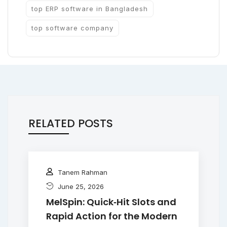
top ERP software in Bangladesh
top software company
RELATED POSTS
Tanem Rahman
June 25, 2026
MelSpin: Quick‑Hit Slots and
Rapid Action for the Modern