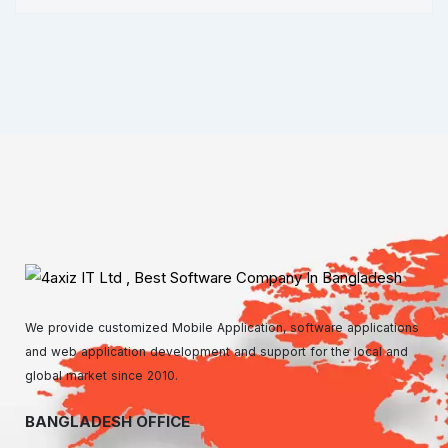
We provide customized Mobile Application, software applications
and web application development and support for the local and
global market since 2010.
BANGLADESH OFFICE