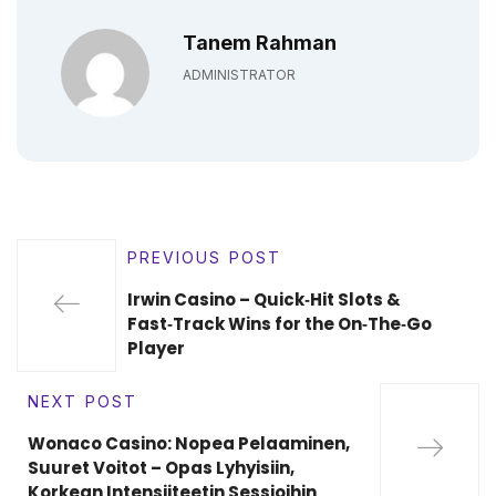
Tanem Rahman
ADMINISTRATOR
PREVIOUS POST
Irwin Casino – Quick‑Hit Slots &
Fast‑Track Wins for the On‑The‑Go
Player
NEXT POST
Wonaco Casino: Nopea Pelaaminen,
Suuret Voitot – Opas Lyhyisiin,
Korkean Intensiiteetin Sessioihin