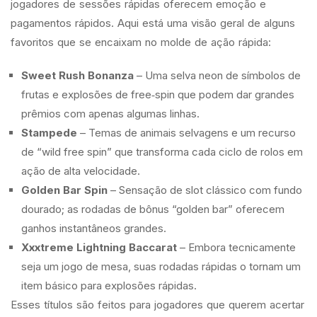
jogadores de sessões rápidas oferecem emoção e
pagamentos rápidos. Aqui está uma visão geral de alguns
favoritos que se encaixam no molde de ação rápida:
Sweet Rush Bonanza
– Uma selva neon de símbolos de
frutas e explosões de free‑spin que podem dar grandes
prêmios com apenas algumas linhas.
Stampede
– Temas de animais selvagens e um recurso
de “wild free spin” que transforma cada ciclo de rolos em
ação de alta velocidade.
Golden Bar Spin
– Sensação de slot clássico com fundo
dourado; as rodadas de bônus “golden bar” oferecem
ganhos instantâneos grandes.
Xxxtreme Lightning Baccarat
– Embora tecnicamente
seja um jogo de mesa, suas rodadas rápidas o tornam um
item básico para explosões rápidas.
Esses títulos são feitos para jogadores que querem acertar