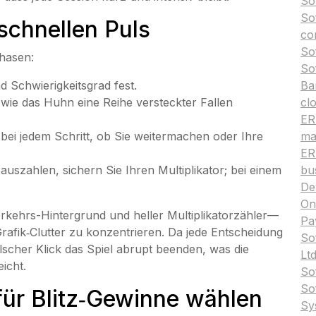
So
So
schnellen Puls
co
So
Phasen:
So
d Schwierigkeitsgrad fest.
Ba
wie das Huhn eine Reihe versteckter Fallen
cl
ERP
bei jedem Schritt, ob Sie weitermachen oder Ihre
ma
ER
auszahlen, sichern Sie Ihren Multiplikator; bei einem
bu
De
On
rkehrs-Hintergrund und heller Multiplikatorzähler—
Pa
f Grafik‑Clutter zu konzentrieren. Da jede Entscheidung
So
alscher Klick das Spiel abrupt beenden, was die
Ltd
icht.
So
So
für Blitz‑Gewinne wählen
Sy