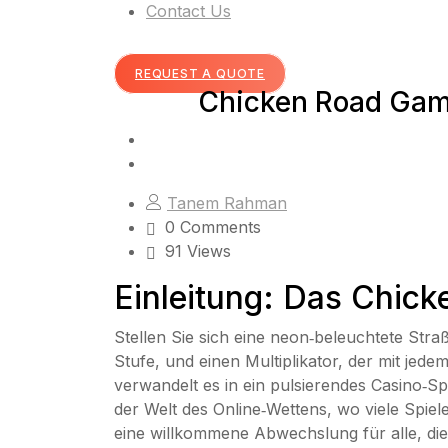
Contact Us
REQUEST A QUOTE
Chicken Road Game
Tanem Rahman
0 Comments
91 Views
Einleitung: Das Chick
Stellen Sie sich eine neon‑beleuchtete Str
Stufe, und einen Multiplikator, der mit jed
verwandelt es in ein pulsierendes Casino‑Spi
der Welt des Online‑Wettens, wo viele Spie
eine willkommene Abwechslung für alle, die