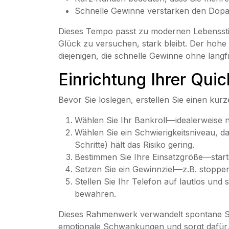
Schnelle Gewinne verstärken den Dopami
Dieses Tempo passt zu modernen Lebensstile
Glück zu versuchen, stark bleibt. Der hoh
diejenigen, die schnelle Gewinne ohne lang
Einrichtung Ihrer Qui
Bevor Sie loslegen, erstellen Sie einen kur
Wählen Sie Ihr Bankroll—idealerweise n
Wählen Sie ein Schwierigkeitsniveau, da
Schritte) hält das Risiko gering.
Bestimmen Sie Ihre Einsatzgröße—starten
Setzen Sie ein Gewinnziel—z.B. stoppen
Stellen Sie Ihr Telefon auf lautlos und
bewahren.
Dieses Rahmenwerk verwandelt spontane Spiel
emotionale Schwankungen und sorgt dafür, d