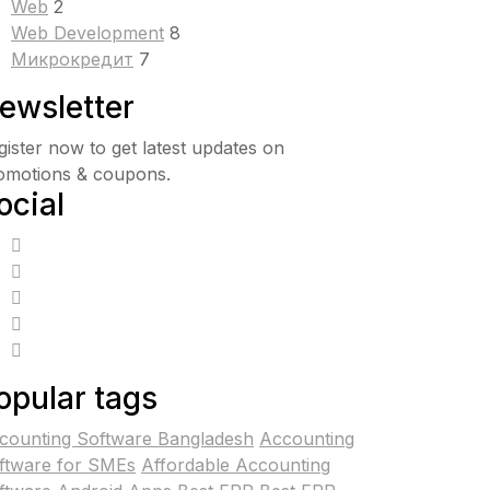
Web
2
Web Development
8
Микрокредит
7
ewsletter
gister now to get latest updates on
omotions & coupons.
ocial
opular tags
counting Software Bangladesh
Accounting
ftware for SMEs
Affordable Accounting