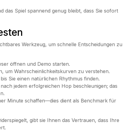
end das Spiel spannend genug bleibt, dass Sie sofort
esten
zichtbares Werkzeug, um schnelle Entscheidungen zu
wser öffnen und Demo starten.
fen, um Wahrscheinlichkeitskurven zu verstehen.
 bis Sie einen natürlichen Rhythmus finden.
n nach jedem erfolgreichen Hop beschleunigen; das
n.
einer Minute schaffen—dies dient als Benchmark für
erspiegelt, gibt sie Ihnen das Vertrauen, dass Ihre
rt.