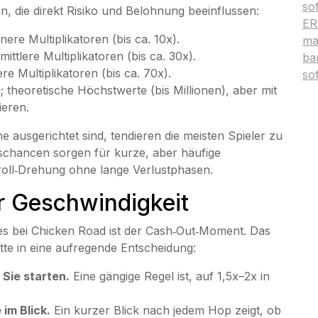
so
en, die direkt Risiko und Belohnung beeinflussen:
ER
inere Multiplikatoren (bis ca. 10x).
ma
ittlere Multiplikatoren (bis ca. 30x).
ba
re Multiplikatoren (bis ca. 70x).
so
; theoretische Höchstwerte (bis Millionen), aber mit
ieren.
e ausgerichtet sind, tendieren die meisten Spieler zu
chancen sorgen für kurze, aber häufige
roll‑Drehung ohne lange Verlustphasen.
r Geschwindigkeit
es bei Chicken Road ist der Cash‑Out‑Moment. Das
tte in eine aufregende Entscheidung:
 Sie starten.
Eine gängige Regel ist, auf 1,5x–2x in
 im Blick.
Ein kurzer Blick nach jedem Hop zeigt, ob