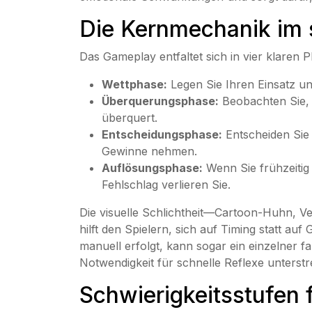
Die Kernmechanik im 
Das Gameplay entfaltet sich in vier klaren 
Wettphase:
Legen Sie Ihren Einsatz un
Überquerungsphase:
Beobachten Sie, 
überquert.
Entscheidungsphase:
Entscheiden Sie 
Gewinne nehmen.
Auflösungsphase:
Wenn Sie frühzeitig 
Fehlschlag verlieren Sie.
Die visuelle Schlichtheit—Cartoon-Huhn, Ve
hilft den Spielern, sich auf Timing statt au
manuell erfolgt, kann sogar ein einzelner f
Notwendigkeit für schnelle Reflexe unterstre
Schwierigkeitsstufen 