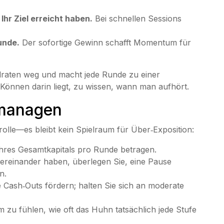
Ihr Ziel erreicht haben.
Bei schnellen Sessions
unde.
Der sofortige Gewinn schafft Momentum für
selraten weg und macht jede Runde zu einer
Können darin liegt, zu wissen, wann man aufhört.
 managen
olle—es bleibt kein Spielraum für Über‑Exposition:
 Ihres Gesamtkapitals pro Runde betragen.
ntereinander haben, überlegen Sie, eine Pause
n.
 Cash‑Outs fördern; halten Sie sich an moderate
zu fühlen, wie oft das Huhn tatsächlich jede Stufe