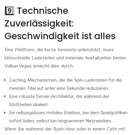
9️⃣ Technische
Zuverlässigkeit:
Geschwindigkeit ist alles
Eine Plattform, die kurze Sessions unterstützt, muss
blitzschnelle Ladezeiten und minimale Ausfallzeiten bieten.
Vulkan Vegas erreicht dies durch:
Caching‑Mechanismen, die die Spin‑Ladezeiten für die
meisten Titel auf unter eine Sekunde reduzieren.
Eine robuste Server‑Architektur, die während der
Stoßzeiten skaliert.
Ein reibungsloses mobiles Erlebnis, bei dem Spielgrafiken
sofort laden, selbst bei langsameren Netzwerken.
Wenn Sie während der Rush‑Hour oder in einem Café mit