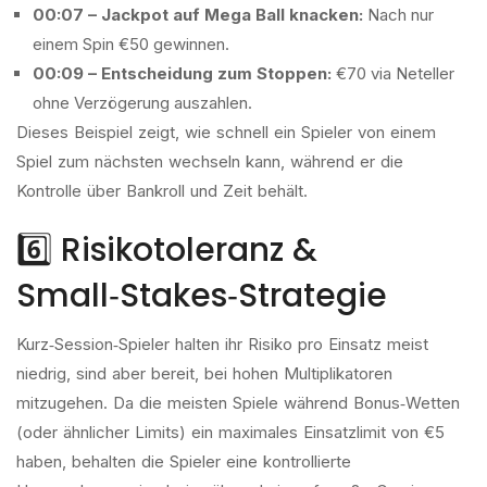
00:07 – Jackpot auf Mega Ball knacken:
Nach nur
einem Spin €50 gewinnen.
00:09 – Entscheidung zum Stoppen:
€70 via Neteller
ohne Verzögerung auszahlen.
Dieses Beispiel zeigt, wie schnell ein Spieler von einem
Spiel zum nächsten wechseln kann, während er die
Kontrolle über Bankroll und Zeit behält.
6️⃣ Risikotoleranz &
Small‑Stakes‑Strategie
Kurz‑Session‑Spieler halten ihr Risiko pro Einsatz meist
niedrig, sind aber bereit, bei hohen Multiplikatoren
mitzugehen. Da die meisten Spiele während Bonus‑Wetten
(oder ähnlicher Limits) ein maximales Einsatzlimit von €5
haben, behalten die Spieler eine kontrollierte