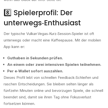
8️⃣ Spielerprofil: Der
unterwegs‑Enthusiast
Der typische Vulkan Vegas‑Kurz‑Session‑Spieler ist oft
unterwegs oder macht eine Kaffeepause. Mit der mobilen
App kann er:
Guthaben in Sekunden prüfen.
An einem oder zwei intensiven Spielen teilnehmen.
Per e‑Wallet sofort auszahlen.
Dieses Profil lebt von schnellen Feedback‑Schleifen und
raschen Entscheidungen. Sie bleiben selten länger als
fünfzehn Minuten online und bevorzugen Spiele, die schnell
beendet sind, damit sie ihren Tag ohne Fokusverlust
fortsetzen können.