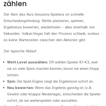
zählen
Der Kern des Kurz‑Sessions‑Spielens ist schnelle
Entscheidungsfindung: Wette platzieren, spinnen,
Ergebnisse bewerten, wiederholen – alles innerhalb von
Sekunden. Vulkan Vegas hält den Prozess schlank, sodass
es keine Wartezeiten zwischen den Aktionen gibt.
Der typische Ablauf:
Wett‑Level auswählen:
Oft wählen Spieler €1–€3, weil
sie so viele Spins machen können, bevor sie einen Stopp
setzen.
Spin:
Die Spiel‑Engine zeigt die Ergebnisse sofort an.
Neu bewerten:
Wenn das Ergebnis günstig ist (z.B.
Gewinn oder knappe Niederlage), entscheiden die Spieler
sofort, ob sie weiterspielen oder auszahlen.