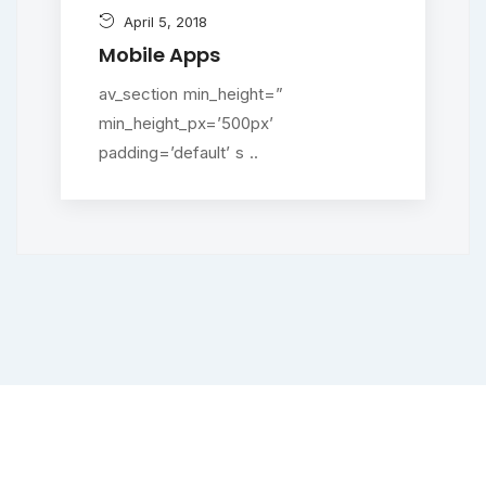
April 5, 2018
Mobile Apps
av_section min_height=”
min_height_px=’500px’
padding=’default’ s ..