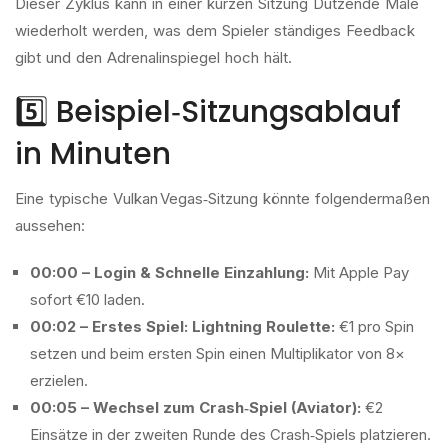
Dieser Zyklus kann in einer kurzen Sitzung Dutzende Male
wiederholt werden, was dem Spieler ständiges Feedback
gibt und den Adrenalinspiegel hoch hält.
5️⃣ Beispiel‑Sitzungsablauf
in Minuten
Eine typische Vulkan Vegas‑Sitzung könnte folgendermaßen
aussehen:
00:00 – Login & Schnelle Einzahlung:
Mit Apple Pay
sofort €10 laden.
00:02 – Erstes Spiel: Lightning Roulette:
€1 pro Spin
setzen und beim ersten Spin einen Multiplikator von 8×
erzielen.
00:05 – Wechsel zum Crash‑Spiel (Aviator):
€2
Einsätze in der zweiten Runde des Crash‑Spiels platzieren.