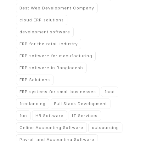
Best Web Development Company
cloud ERP solutions
development software
ERP for the retail industry
ERP software for manufacturing
ERP software in Bangladesh
ERP Solutions
ERP systems for small businesses
food
freelancing
Full Stack Development
fun
HR Software
IT Services
Online Accounting Software
outsourcing
Payroll and Accounting Software