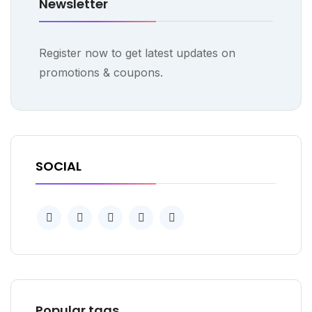
Newsletter
Register now to get latest updates on
promotions & coupons.
SOCIAL
Popular tags