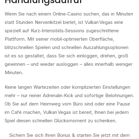
Handlungsaufruf
Wenn Sie nach einem Online‑Casino suchen, das in Minuten
statt Stunden Nervenkitzel bietet, ist Vulkan Vegas eine
speziell auf Kurz‑Intensitäts‑Sessions zugeschnittene
Plattform. Mit seiner mobil‑optimierten Oberfläche,
blitzschnellen Spielen und schnellen Auszahlungsoptionen
ist es so gestaltet, dass Sie sich einloggen, drehen, groß
gewinnen – und wieder ausloggen – alles innerhalb weniger
Minuten.
Keine langen Wartezeiten oder komplizierten Einstellungen
mehr – nur reiner Adrenalin‑Kick und sofortige Belohnungen.
Ob Sie auf dem Heimweg vom Büro sind oder eine Pause
im Café machen, Vulkan Vegas ist bereit, Ihnen bei jedem
Spiel diesen schnellen Glücksmoment zu schenken.
Sichern Sie sich Ihren Bonus & starten Sie jetzt mit dem