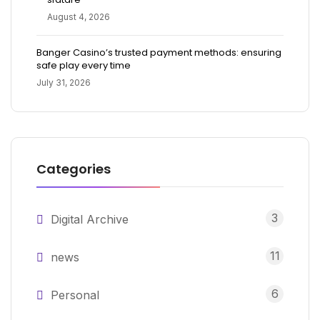
August 4, 2026
Banger Casino’s trusted payment methods: ensuring
safe play every time
July 31, 2026
Categories
3
Digital Archive
11
news
6
Personal