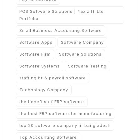
POS Software Solutions | 4axiz IT Ltd
Portfolio
Small Business Accounting Software
Software Apps
Software Company
Software Firm
Software Solutions
Software Systems
Software Testing
staffing hr & payroll software
Technology Company
the benefits of ERP software
the best ERP software for manufacturing
top 20 software company in bangladesh
Top Accounting Software