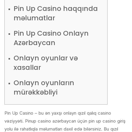
Pin Up Casino haqqında
məlumatlar
Pin Up Casino Onlayn
Azərbaycan
Onlayn oyunlar və
xasallar
Onlayn oyunların
mürəkkəbliyi
Pin Up Casino – bu ən yaxşı onlayn qızıl qalıq casino
vəziyyəti. Pinup casino azərbaycan üçün pin up casino giriş
yolu ilə rahatlıqla məlumatları daxil edə bilərsiniz. Bu qızıl