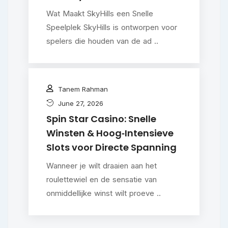
Wat Maakt SkyHills een Snelle
Speelplek SkyHills is ontworpen voor
spelers die houden van de ad ..
Tanem Rahman
June 27, 2026
Spin Star Casino: Snelle
Winsten & Hoog‑Intensieve
Slots voor Directe Spanning
Wanneer je wilt draaien aan het
roulettewiel en de sensatie van
onmiddellijke winst wilt proeve ..