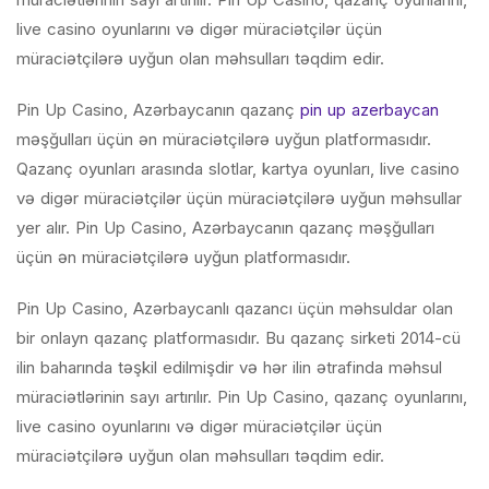
live casino oyunlarını və digər müraciətçilər üçün
müraciətçilərə uyğun olan məhsulları təqdim edir.
Pin Up Casino, Azərbaycanın qazanç
pin up azerbaycan
məşğulları üçün ən müraciətçilərə uyğun platformasıdır.
Qazanç oyunları arasında slotlar, kartya oyunları, live casino
və digər müraciətçilər üçün müraciətçilərə uyğun məhsullar
yer alır. Pin Up Casino, Azərbaycanın qazanç məşğulları
üçün ən müraciətçilərə uyğun platformasıdır.
Pin Up Casino, Azərbaycanlı qazancı üçün məhsuldar olan
bir onlayn qazanç platformasıdır. Bu qazanç sirketi 2014-cü
ilin baharında təşkil edilmişdir və hər ilin ətrafinda məhsul
müraciətlərinin sayı artırılır. Pin Up Casino, qazanç oyunlarını,
live casino oyunlarını və digər müraciətçilər üçün
müraciətçilərə uyğun olan məhsulları təqdim edir.