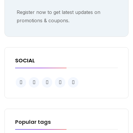
Register now to get latest updates on
promotions & coupons.
SOCIAL
Popular tags