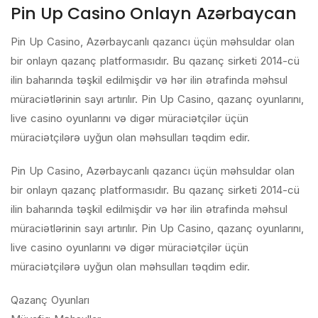
Pin Up Casino Onlayn Azərbaycan
Pin Up Casino, Azərbaycanlı qazancı üçün məhsuldar olan
bir onlayn qazanç platformasıdır. Bu qazanç sirketi 2014-cü
ilin baharında təşkil edilmişdir və hər ilin ətrafinda məhsul
müraciətlərinin sayı artırılır. Pin Up Casino, qazanç oyunlarını,
live casino oyunlarını və digər müraciətçilər üçün
müraciətçilərə uyğun olan məhsulları təqdim edir.
Pin Up Casino, Azərbaycanlı qazancı üçün məhsuldar olan
bir onlayn qazanç platformasıdır. Bu qazanç sirketi 2014-cü
ilin baharında təşkil edilmişdir və hər ilin ətrafinda məhsul
müraciətlərinin sayı artırılır. Pin Up Casino, qazanç oyunlarını,
live casino oyunlarını və digər müraciətçilər üçün
müraciətçilərə uyğun olan məhsulları təqdim edir.
Qazanç Oyunları