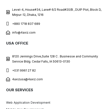
Level-4, House#34, Lane# 6/2 Road#20/B , DUIP Plot, Block D,
Mirpur-12, Dhaka, 1216
+880 1718 837 689
info@4axiz.com
USA OFFICE
8120 Jennings Drive,Suite 128 C . Businesse and Community
Service Bldg. Cedar Falls, IA 50613-0130
+031 9961 27 82
4axizusa@4axiz.com
OUR SERVICES
Web Application Development