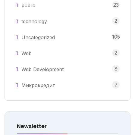
23
public
2
technology
105
Uncategorized
2
Web
8
Web Development
7
Микрокредит
Newsletter