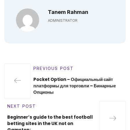
Tanem Rahman
ADMINISTRATOR
PREVIOUS POST
Pocket Option – Официальный сайт
платформы для торговли – Бинарные
Опционы
NEXT POST
Beginner’s guide to the best football
betting sites in the UK not on
Gamstop: