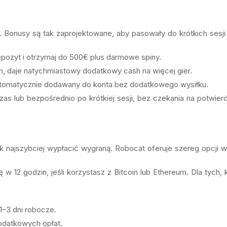
 Bonusy są tak zaprojektowane, aby pasowały do krótkich sesji
pozyt i otrzymaj do 500€ plus darmowe spiny.
 daje natychmiastowy dodatkowy cash na więcej gier.
 automatycznie dodawany do konta bez dodatkowego wysiłku.
s lub bezpośrednio po krótkiej sesji, bez czekania na potwierd
 najszybciej wypłacić wygraną. Robocat oferuje szereg opcji wyp
w 12 godzin, jeśli korzystasz z Bitcoin lub Ethereum. Dla tych,
1–3 dni robocze.
odatkowych opłat.