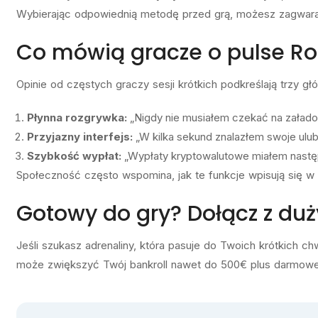
Wybierając odpowiednią metodę przed grą, możesz zagwarant
Co mówią gracze o pulse R
Opinie od częstych graczy sesji krótkich podkreślają trzy gł
Płynna rozgrywka:
„Nigdy nie musiałem czekać na załado
Przyjazny interfejs:
„W kilka sekund znalazłem swoje ulubi
Szybkość wypłat:
„Wypłaty kryptowalutowe miałem nastę
Społeczność często wspomina, jak te funkcje wpisują się w
Gotowy do gry? Dołącz z d
Jeśli szukasz adrenaliny, która pasuje do Twoich krótkich ch
może zwiększyć Twój bankroll nawet do 500€ plus darmowe s