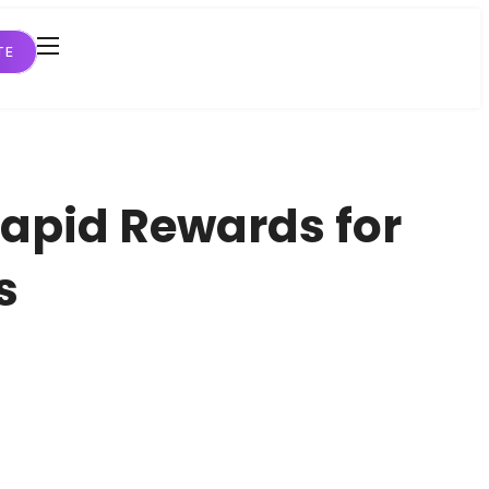
TE
Rapid Rewards for
s