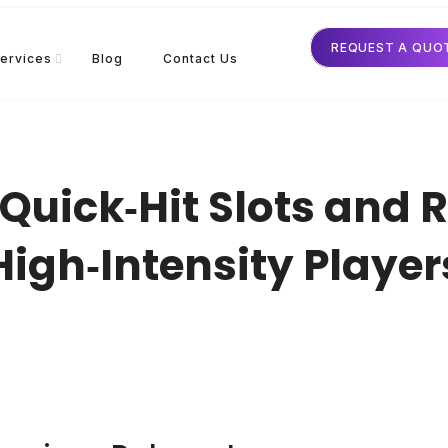
REQUEST A QUO
ervices
Blog
Contact Us
Quick‑Hit Slots and 
High‑Intensity Player