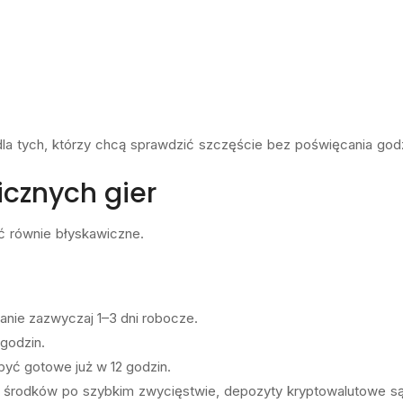
dla tych, którzy chcą sprawdzić szczęście bez poświęcania godz
icznych gier
yć równie błyskawiczne.
anie zazwyczaj 1–3 dni robocze.
 godzin.
być gotowe już w 12 godzin.
 środków po szybkim zwycięstwie, depozyty kryptowalutowe są 