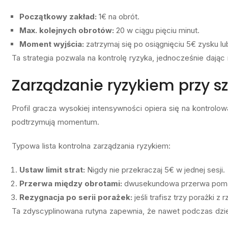
Początkowy zakład:
1€ na obrót.
Max. kolejnych obrotów:
20 w ciągu pięciu minut.
Moment wyjścia:
zatrzymaj się po osiągnięciu 5€ zysku lu
Ta strategia pozwala na kontrolę ryzyka, jednocześnie dając
Zarządzanie ryzykiem przy 
Profil gracza wysokiej intensywności opiera się na kontrolo
podtrzymują momentum.
Typowa lista kontrolna zarządzania ryzykiem:
Ustaw limit strat:
Nigdy nie przekraczaj 5€ w jednej sesji.
Przerwa między obrotami:
dwusekundowa przerwa poma
Rezygnacja po serii porażek:
jeśli trafisz trzy porażki z
Ta zdyscyplinowana rutyna zapewnia, że nawet podczas dzie