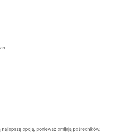
in.
najlepszą opcją, ponieważ omijają pośredników.