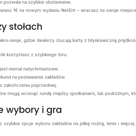
m pozwala na szybkie obstawianie.
stawiasz 1€ na nowym wydaniu NetEnt – wracasz na swoje miejsce
zy stołach
kro‑sesje, gdzie dealerzy rzucają karty z błyskawiczną prędkoś
li korzystasz z szybkiego toru:
 jest niemal natychmiastowe.
ekund na postawienie zakładów.
po zakończeniu poprzedniej.
óre mogą wcisnąć rundę między spotkaniami, lub podróżnym, k
 wybory i gra
 szybkie opcje wyboru zakładów na piłkę nożną, tenis i więcej.