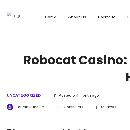
Home
About Us
Portfolio
S
Robocat Casino: 
UNCATEGORIZED
Posted on1 month ago
Tanem Rahman
0 Comments
92 Views