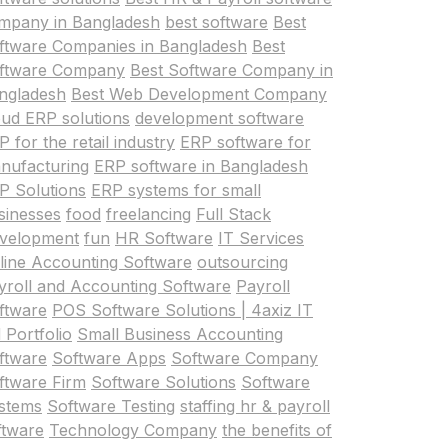
mpany in Bangladesh
best software
Best
ftware Companies in Bangladesh
Best
ftware Company
Best Software Company in
ngladesh
Best Web Development Company
oud ERP solutions
development software
 for the retail industry
ERP software for
nufacturing
ERP software in Bangladesh
P Solutions
ERP systems for small
sinesses
food
freelancing
Full Stack
velopment
fun
HR Software
IT Services
line Accounting Software
outsourcing
yroll and Accounting Software
Payroll
ftware
POS Software Solutions | 4axiz IT
 Portfolio
Small Business Accounting
ftware
Software Apps
Software Company
ftware Firm
Software Solutions
Software
stems
Software Testing
staffing hr & payroll
ftware
Technology Company
the benefits of