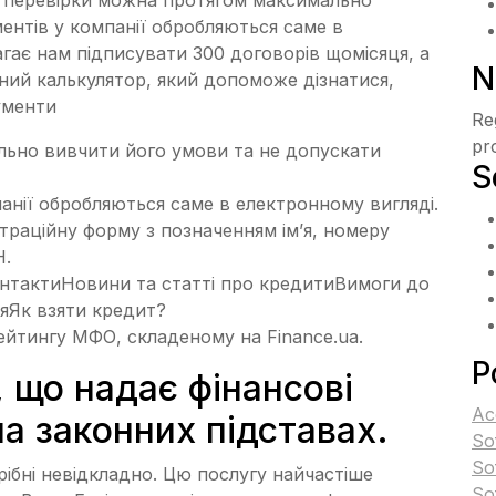
ментів у компанії обробляються саме в
агає нам підписувати 300 договорів щомісяця, а
N
ний калькулятор, який допоможе дізнатися,
ументи
Re
pr
льно вивчити його умови та не допускати
S
панії обробляються саме в електронному вигляді.
траційну форму з позначенням ім’я, номеру
Н.
онтактиНовини та статті про кредитиВимоги до
яЯк взяти кредит?
ейтингу МФО, складеному на Finance.ua.
P
 що надає фінансові
Ac
на законних підставах.
So
So
ібні невідкладно. Цю послугу найчастіше
So