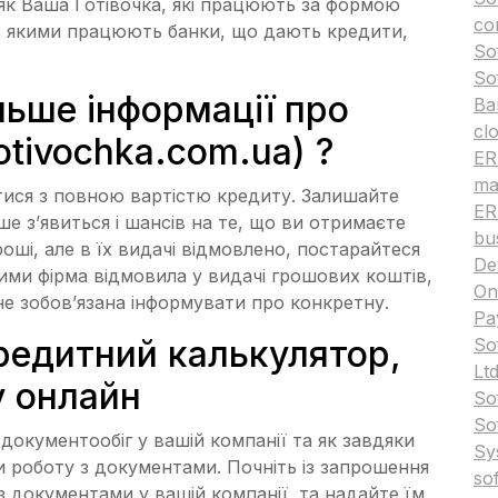
і як Ваша Готівочка, які працюють за формою
co
 з якими працюють банки, що дають кредити,
So
So
льше інформації про
Ba
cl
otivochka.com.ua) ?
ERP
ma
ся з повною вартістю кредиту. Залишайте
ER
ше з’явиться і шансів на те, що ви отримаєте
bu
оші, але в їх видачі відмовлено, постарайтеся
De
ими фірма відмовила у видачі грошових коштів,
On
не зобов’язана інформувати про конкретну.
Pa
редитний калькулятор,
So
Ltd
 онлайн
So
So
документообіг у вашій компанії та як завдяки
Sy
 роботу з документами. Почніть із запрошення
so
 з документами у вашій компанії, та надайте їм