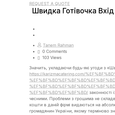
REQUEST A QUOTE
Швидка Готівочка Вхід
Tanem Rahman
0 Comments
103 Views
Значить, укладаючи будь-які угоди з «
https://karizmacatering.com/%EF%B
%EF%BF%BD%EF%BF%BD%EF%BF%BD
%EF%BF%BD%EF%BF%BD%EF%BF%B
%EF%BF%BD%EF%BF%BD/
законності ї
чесними. Проблеми з грошима не складе
кошти в даній фірмі видаються на абсо
громадянин України, якому терміново зн