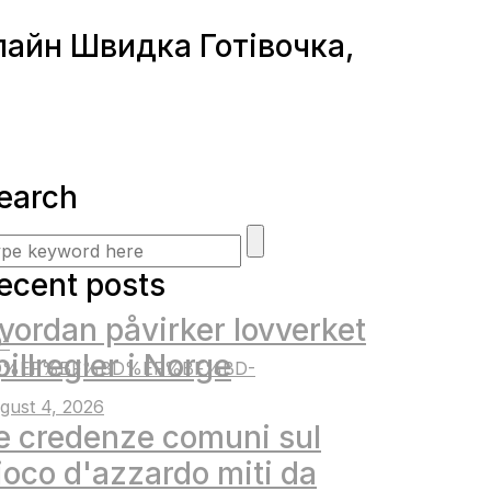
лайн Швидка Готівочка,
earch
ecent posts
vordan påvirker lovverket
-
pillregler i Norge
%EF%BF%BD%EF%BF%BD-
gust 4, 2026
e credenze comuni sul
ioco d'azzardo miti da