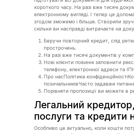
короткого часу. На разі вже тисячі доку
електронному вигляді. І тепер це допом
згодом зможемо і більше. Створили зруч
скільки ви насправді витрачаєте на док
Беручи повторний кредит, слід рете
прострочень.
На разі вже тисячі документів у ком
Нові клієнти повинні заповнити реєс
телефону, електронної адреси та ІП
Про насПолітика конфіденційностіК
позичальниківЧасто задавані питанн
Порівняти пропозиції ви можете в р
Легальний кредитор,
послуги та кредити 
Особливо це актуально, коли кошти потр