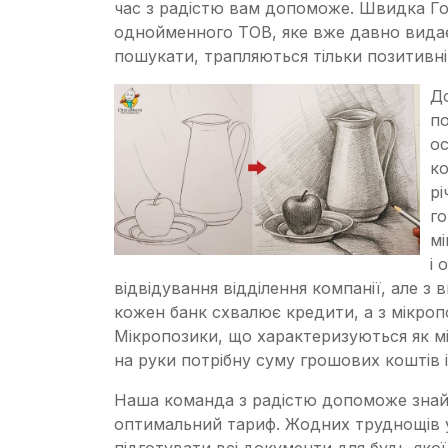
час з радістю вам допоможе. Швидка Гот
однойменного ТОВ, яке вже давно видає
пошукати, трапляються тільки позитивні 
До
по
о
ко
рі
го
мі
і 
відвідування відділення компанії, але з
кожен банк схвалює кредити, а з мікроп
Мікропозики, що характеризуються як 
на руки потрібну суму грошових коштів 
Наша команда з радістю допоможе знайти
оптимальний тариф. Жодних труднощів у
підготувати всі документи для будь-як