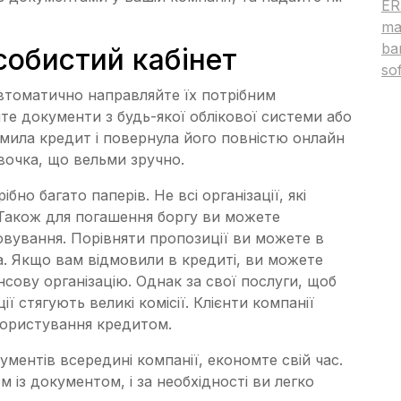
ER
ma
ba
собистий кабінет
so
втоматично направляйте їх потрібним
те документи з будь-якої облікової системи або
мила кредит і повернула його повністю онлайн
вочка, що вельми зручно.
но багато паперів. Не всі організації, які
 Також для погашення боргу ви можете
вування. Порівняти пропозиції ви можете в
a. Якщо вам відмовили в кредиті, ви можете
сову організацію. Однак за свої послуги, щоб
ії стягують великі комісії. Клієнти компанії
 користування кредитом.
ентів всередині компанії, економте свій час.
м із документом, і за необхідності ви легко