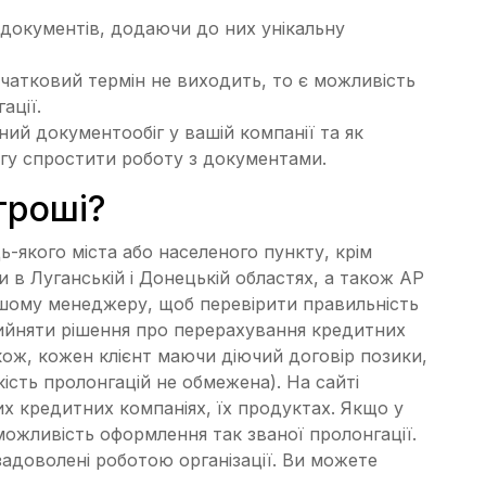
 документів, додаючи до них унікальну
чатковий термін не виходить, то є можливість
ації.
ий документообіг у вашій компанії та як
гу спростити роботу з документами.
гроші?
дь-якого міста або населеного пункту, крім
 в Луганській і Донецькій областях, а також АР
ашому менеджеру, щоб перевірити правильність
рийняти рішення про перерахування кредитних
акож, кожен клієнт маючи діючий договір позики,
кість пролонгацій не обмежена). На сайті
их кредитних компаніях, їх продуктах. Якщо у
 можливість оформлення так званої пролонгації.
задоволені роботою організації. Ви можете