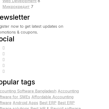
Web Development
8
Микрокредит
7
ewsletter
gister now to get latest updates on
omotions & coupons.
ocial
opular tags
counting Software Bangladesh
Accounting
ftware for SMEs
Affordable Accounting
ftware
Android Apps
Best ERP
Best ERP
ftware solutions
Best HR & Payroll software