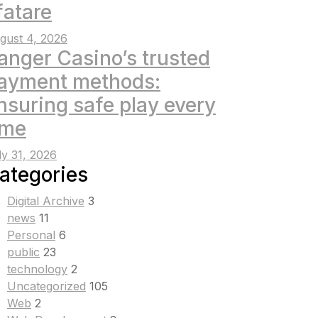
fatare
gust 4, 2026
anger Casino’s trusted
ayment methods:
nsuring safe play every
ime
ly 31, 2026
ategories
Digital Archive
3
news
11
Personal
6
public
23
technology
2
Uncategorized
105
Web
2