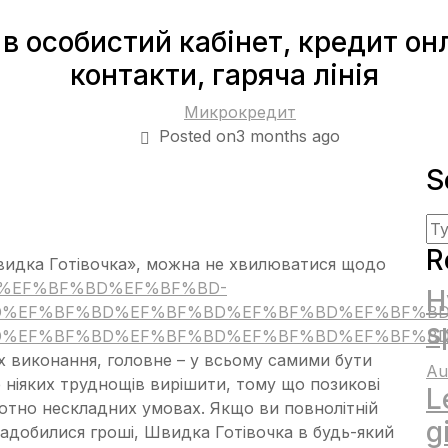
 в особистий кабінет, кредит он
контакти, гаряча лінія
Микрокредит
Posted on3 months ago
S
R
Швидка Готівочка», можна не хвилюватися щодо
F%BD%EF%BF%BD%EF%BF%BD-
H
%EF%BF%BD%EF%BF%BD%EF%BF%BD%EF%BF%BD
s
D%EF%BF%BD%EF%BF%BD%EF%BF%BD%EF%BF%BD
х виконання, головне – у всьому самими бути
Au
 ніяких труднощів вирішити, тому що позикові
L
лютно нескладних умовах. Якщо ви повнолітній
g
адобилися гроші, Швидка Готівочка в будь-який