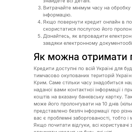
знайдете всі деталі.
Витрачайте мінімум часу на обробку
інформацію.
Якщо повернути кредит онлайн в по
скористатися послугою його пролонг
Дізнайтесь, як впровадити електронн
завдяки електронному документообі
Як можна отримати 
Кредити доступні по всій Україні для бу
тимчасово окупованих територій України
Крим. Саме стільки часу знадобиться н
наданої вами контактної інформації і п
коштів на вказану банківську картку. Т
може його пролонгувати на 10 днів (кіль
представлено безліч інформації про різн
вас є проблемні заборгованості, тобто і
Якщо почитати відгуки, всі користувачі 
отримати кредит на будь-які цілі.