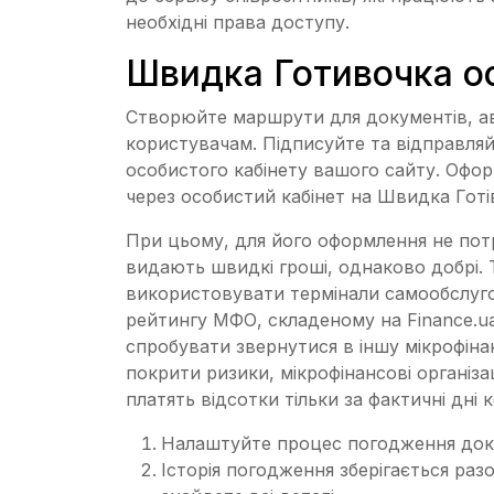
необхідні права доступу.
Швидка Готивочка о
Створюйте маршрути для документів, а
користувачам. Підписуйте та відправляй
особистого кабінету вашого сайту. Офор
через особистий кабінет на Швидка Готі
При цьому, для його оформлення не потріб
видають швидкі гроші, однаково добрі.
використовувати термінали самообслуго
рейтингу МФО, складеному на Finance.u
спробувати звернутися в іншу мікрофінан
покрити ризики, мікрофінансові організац
платять відсотки тільки за фактичні дні
Налаштуйте процес погодження докум
Історія погодження зберігається разо