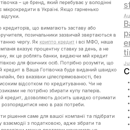
івочка – це бренд, який перебуває у володінні
s
 мікрокредити в Україні. Якщо гарненько
Au
відгуки.
B
 кредиторів, що вимагають заставу або
p
ручителя, позичальники зазвичай звертаються в
e
станню чергу. Як
крипто кредит
і всі МФО, наша
мпанія вказує процентну ставку за день, а не
t
чну, як це роблять банки, видаючи мій кредит
тівкою для фізичних осіб. Потрібно розуміти, що
Ju
C
й кредит в Ваша Готівочка буде виданий швидко
онлайн, без вказівки цілеспрямованості, без
 високим відсотком по кредитуванню. Чи не
озиками не потрібно збирати купу паперів.
мій кредит, дозволяють досить швидко отримати
і розпорядитися нею в разі потреби.
 рішення саме для вашої компанії та підібрати
 взаємодії з податковою, адже зібрати та
ої перевірки можна протягом максимально