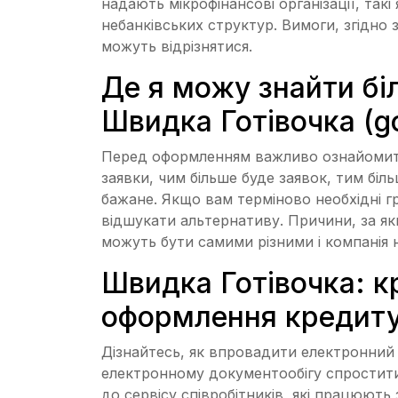
надають мікрофінансові організації, так
небанківських структур. Вимоги, згідно
можуть відрізнятися.
Де я можу знайти бі
Швидка Готівочка (g
Перед оформленням важливо ознайомити
заявки, чим більше буде заявок, тим біль
бажане. Якщо вам терміново необхідні гр
відшукати альтернативу. Причини, за як
можуть бути самими різними і компанія 
Швидка Готівочка: к
оформлення кредиту
Дізнайтесь, як впровадити електронний 
електронному документообігу спростити
до сервісу співробітників, які працюють