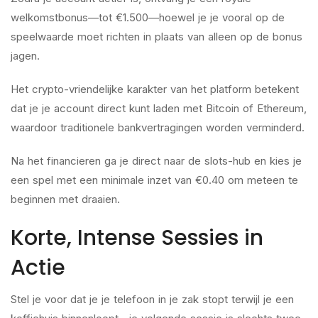
welkomstbonus—tot €1.500—hoewel je je vooral op de
speelwaarde moet richten in plaats van alleen op de bonus
jagen.
Het crypto-vriendelijke karakter van het platform betekent
dat je je account direct kunt laden met Bitcoin of Ethereum,
waardoor traditionele bankvertragingen worden verminderd.
Na het financieren ga je direct naar de slots-hub en kies je
een spel met een minimale inzet van €0.40 om meteen te
beginnen met draaien.
Korte, Intense Sessies in
Actie
Stel je voor dat je je telefoon in je zak stopt terwijl je een