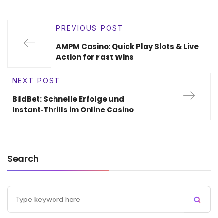
PREVIOUS POST
AMPM Casino: Quick Play Slots & Live
Action for Fast Wins
NEXT POST
BildBet: Schnelle Erfolge und
Instant‑Thrills im Online Casino
Search