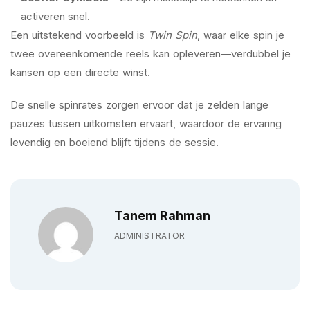
activeren snel.
Een uitstekend voorbeeld is
Twin Spin
, waar elke spin je
twee overeenkomende reels kan opleveren—verdubbel je
kansen op een directe winst.
De snelle spinrates zorgen ervoor dat je zelden lange
pauzes tussen uitkomsten ervaart, waardoor de ervaring
levendig en boeiend blijft tijdens de sessie.
Tanem Rahman
ADMINISTRATOR