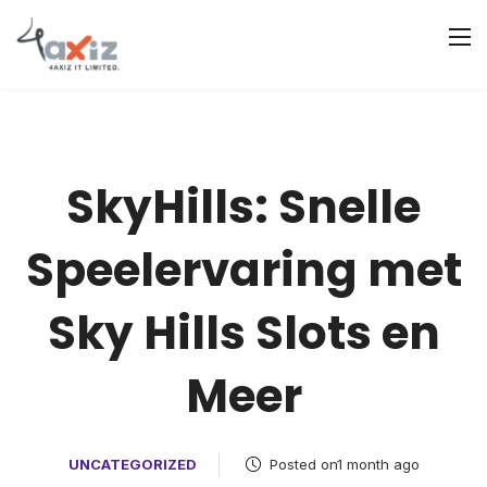
SkyHills: Snelle
Speelervaring met
Sky Hills Slots en
Meer
UNCATEGORIZED
Posted on1 month ago