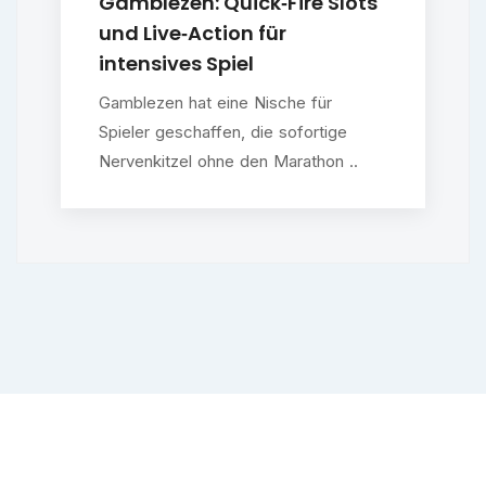
Gamblezen: Quick‑Fire Slots
und Live‑Action für
intensives Spiel
Gamblezen hat eine Nische für
Spieler geschaffen, die sofortige
Nervenkitzel ohne den Marathon ..