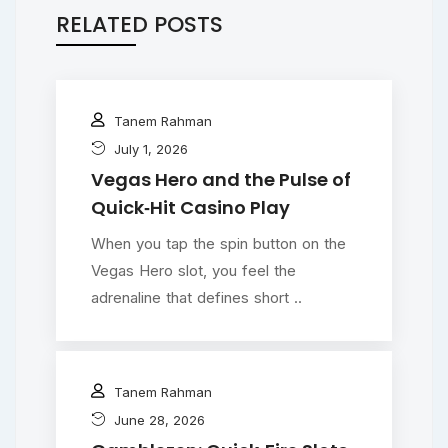
RELATED POSTS
Tanem Rahman
July 1, 2026
Vegas Hero and the Pulse of
Quick‑Hit Casino Play
When you tap the spin button on the
Vegas Hero slot, you feel the
adrenaline that defines short ..
Tanem Rahman
June 28, 2026