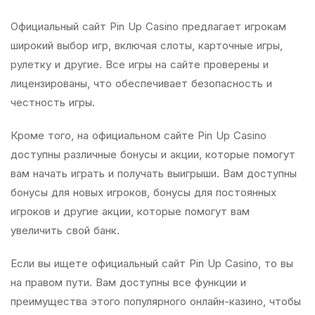
Официальный сайт Pin Up Casino предлагает игрокам
широкий выбор игр, включая слоты, карточные игры,
рулетку и другие. Все игры на сайте проверены и
лицензированы, что обеспечивает безопасность и
честность игры.
Кроме того, на официальном сайте Pin Up Casino
доступны различные бонусы и акции, которые помогут
вам начать играть и получать выигрыши. Вам доступны
бонусы для новых игроков, бонусы для постоянных
игроков и другие акции, которые помогут вам
увеличить свой банк.
Если вы ищете официальный сайт Pin Up Casino, то вы
на правом пути. Вам доступны все функции и
преимущества этого популярного онлайн-казино, чтобы