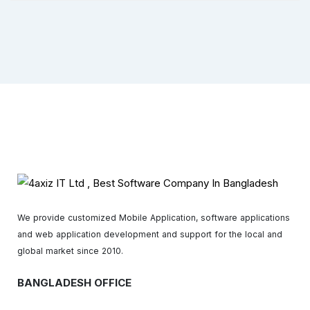
We provide customized Mobile Application, software applications
and web application development and support for the local and
global market since 2010.
BANGLADESH OFFICE