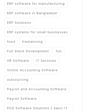
ERP software for manufacturing
ERP software in Bangladesh
ERP Solutions
ERP systems for small businesses
food
freelancing
Full Stack Development
fun
HR Software
IT Services
Online Accounting Software
outsourcing
Payroll and Accounting Software
Payroll Software
POS Software Solutions | 4axiz IT