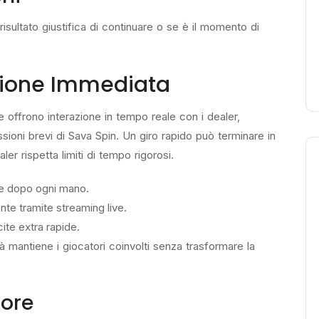
risultato giustifica di continuare o se è il momento di
ozione Immediata
e offrono interazione in tempo reale con i dealer,
oni brevi di Sava Spin. Un giro rapido può terminare in
er rispetta limiti di tempo rigorosi.
te dopo ogni mano.
te tramite streaming live.
ite extra rapide.
 mantiene i giocatori coinvolti senza trasformare la
tore