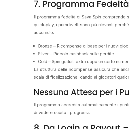
7. Programma Fedeltà
Il programma fedeltà di Sava Spin comprende sedi
quick‑play, i primi livelli sono più rilevanti per
accumulo.
Bronze – Ricompense di base per i nuovi giocato
Silver – Piccolo cashback sulle perdite.
Gold – Spin gratuiti extra dopo un certo numer
La struttura delle ricompense assicura che anch
scala di fidelizzazione, dando ai giocatori qual
Nessuna Attesa per i Pu
Il programma accredita automaticamente i punt
di vedere subito i progressi.
8. Da Login a Payout –