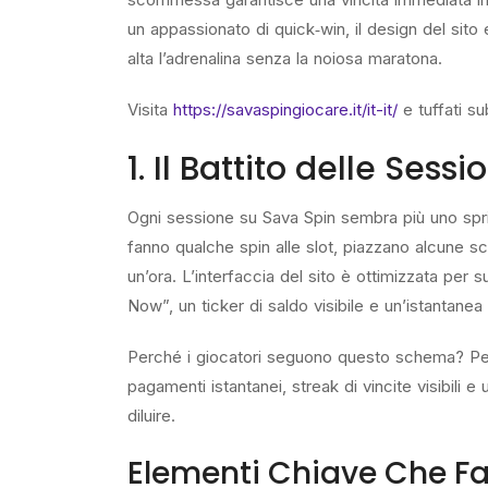
un appassionato di quick‑win, il design del sito e
alta l’adrenalina senza la noiosa maratona.
Visita
https://savaspingiocare.it/it-it/
e tuffati su
1. Il Battito delle Sess
Ogni sessione su Sava Spin sembra più uno sprin
fanno qualche spin alle slot, piazzano alcune s
un’ora. L’interfaccia del sito è ottimizzata per
Now”, un ticker di saldo visibile e un’istantan
Perché i giocatori seguono questo schema? Per
pagamenti istantanei, streak di vincite visibili 
diluire.
Elementi Chiave Che F