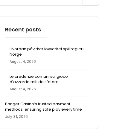
Recent posts
Hvordan påvirker lovverket spillregler i
Norge
August 4, 2026
Le credenze comuni sul gioco
d'azzardo miti da sfatare
August 4, 2026
Banger Casino’s trusted payment
methods: ensuring safe play every time
July 31, 2026