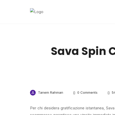
Sava Spin C
Tanem Rahman
0 Comments
54
Per chi desidera gratificazione istantanea, Sava 
scommessa garantisce una vincita immediata i