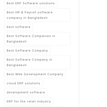
Best ERP Software solutions
Best HR & Payroll software
company in Bangladesh
best software
Best Software Companies in
Bangladesh
Best Software Company
Best Software Company in
Bangladesh
Best Web Development Company
cloud ERP solutions
development software
ERP for the retail industry