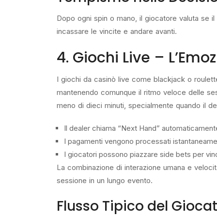
Dopo ogni spin o mano, il giocatore valuta se il 
incassare le vincite e andare avanti.
4. Giochi Live – L’Em
I giochi da casinò live come blackjack o roulett
mantenendo comunque il ritmo veloce delle sessi
meno di dieci minuti, specialmente quando il deal
Il dealer chiama “Next Hand” automaticamen
I pagamenti vengono processati istantaneamen
I giocatori possono piazzare side bets per vinc
La combinazione di interazione umana e velocità
sessione in un lungo evento.
Flusso Tipico del Gioca