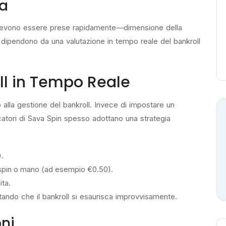
ta
i devono essere prese rapidamente—dimensione della
ipendono da una valutazione in tempo reale del bankroll
oll in Tempo Reale
o alla gestione del bankroll. Invece di impostare un
catori di Sava Spin spesso adottano una strategia
).
spin o mano (ad esempio €0.50).
ita.
ando che il bankroll si esaurisca improvvisamente.
ni