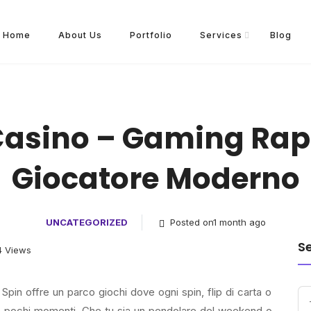
Home
About Us
Portfolio
Services
Blog
asino – Gaming Rapid
Giocatore Moderno
UNCATEGORIZED
Posted on1 month ago
S
 Views
Spin offre un parco giochi dove ogni spin, flip di carta o
n pochi momenti. Che tu sia un pendolare del weekend o