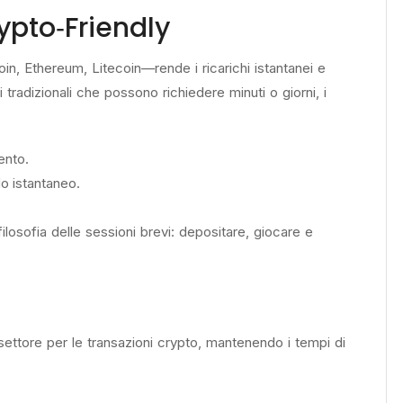
rypto‑Friendly
oin, Ethereum, Litecoin—rende i ricarichi istantanei e
tradizionali che possono richiedere minuti o giorni, i
ento.
do istantaneo.
ilosofia delle sessioni brevi: depositare, giocare e
 settore per le transazioni crypto, mantenendo i tempi di