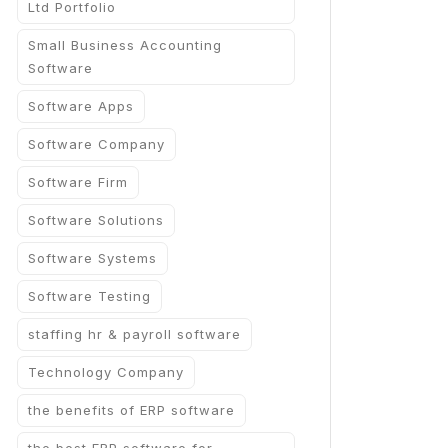
Ltd Portfolio
Small Business Accounting
Software
Software Apps
Software Company
Software Firm
Software Solutions
Software Systems
Software Testing
staffing hr & payroll software
Technology Company
the benefits of ERP software