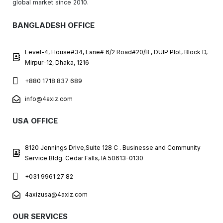
global market since 2010.
BANGLADESH OFFICE
Level-4, House#34, Lane# 6/2 Road#20/B , DUIP Plot, Block D,
Mirpur-12, Dhaka, 1216
+880 1718 837 689
info@4axiz.com
USA OFFICE
8120 Jennings Drive,Suite 128 C . Businesse and Community
Service Bldg. Cedar Falls, IA 50613-0130
+031 9961 27 82
4axizusa@4axiz.com
OUR SERVICES