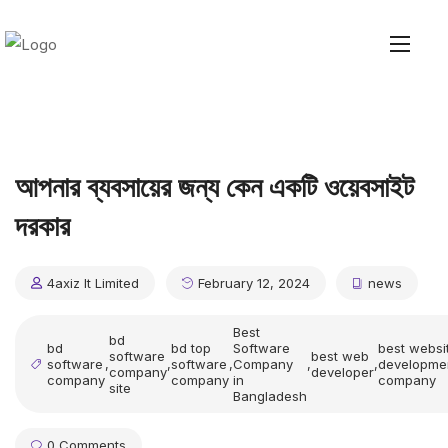
আপনার ব্যবসায়ের জন্য কেন একটি ওয়েবসাইট
দরকার
4axiz It Limited
February 12, 2024
news
Best
bd
bd
bd top
Software
best websi
software
best web
software
,
,
software
,
Company
,
,
developme
company
developer
company
company
in
company
site
Bangladesh
0 Comments