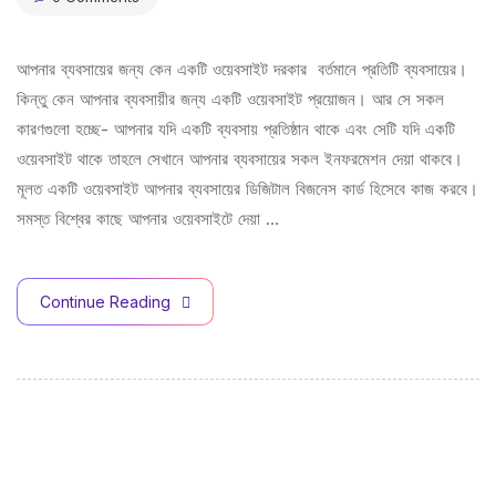
আপনার ব্যবসায়ের জন্য কেন একটি ওয়েবসাইট দরকার বর্তমানে প্রতিটি ব্যবসায়ের।
কিন্তু কেন আপনার ব্যবসায়ীর জন্য একটি ওয়েবসাইট প্রয়োজন। আর সে সকল
কারণগুলো হচ্ছে- আপনার যদি একটি ব্যবসায় প্রতিষ্ঠান থাকে এবং সেটি যদি একটি
ওয়েবসাইট থাকে তাহলে সেখানে আপনার ব্যবসায়ের সকল ইনফরমেশন দেয়া থাকবে।
মূলত একটি ওয়েবসাইট আপনার ব্যবসায়ের ডিজিটাল বিজনেস কার্ড হিসেবে কাজ করবে।
সমস্ত বিশ্বের কাছে আপনার ওয়েবসাইটে দেয়া …
Continue Reading